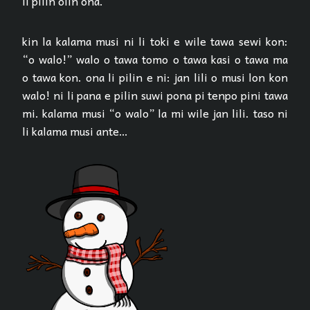
li pilin olin ona.
kin la kalama musi ni li toki e wile tawa sewi kon:
“o walo!” walo o tawa tomo o tawa kasi o tawa ma
o tawa kon. ona li pilin e ni: jan lili o musi lon kon
walo! ni li pana e pilin suwi pona pi tenpo pini tawa
mi. kalama musi “o walo” la mi wile jan lili. taso ni
li kalama musi ante…