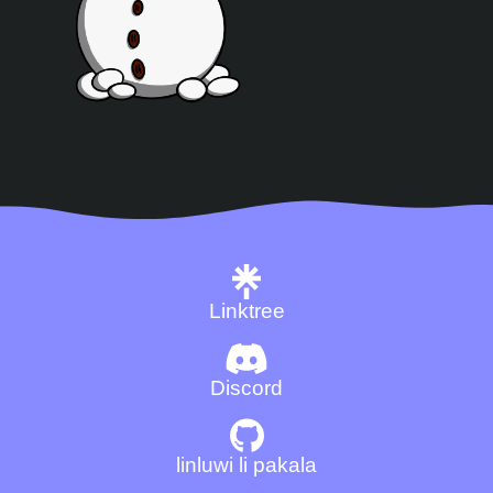
Linktree
Discord
linluwi li pakala