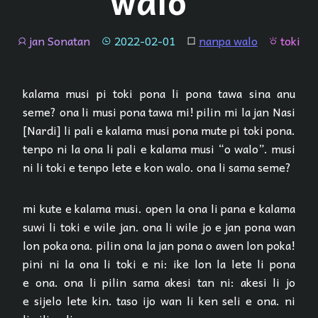
walo”
jan Sonatan
2022-02-01
nanpa walo
toki
jan
tenpo
lipu
toki
kalama musi pi toki pona li pona tawa sina anu
seme? ona li musi pona tawa mi! pilin mi la jan Nasi
[Nardi] li pali e kalama musi pona mute pi toki pona.
tenpo ni la ona li pali e kalama musi “o walo”. musi
ni li toki e tenpo lete e kon walo. ona li sama seme?
mi kute e kalama musi. open la ona li pana e kalama
suwi li toki e wile jan. ona li wile jo e jan pona wan
lon poka ona. pilin ona la jan pona o awen lon poka!
pini ni la ona li toki e ni: ike lon la lete li pona
e ona. ona li pilin sama akesi tan ni: akesi li jo
e sijelo lete kin. taso ijo wan li ken seli e ona. ni