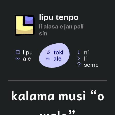
lipu tenpo
li alasa e jan pali
sin
lipu
toki
ni
ale
ale
li
seme
kalama musi “o