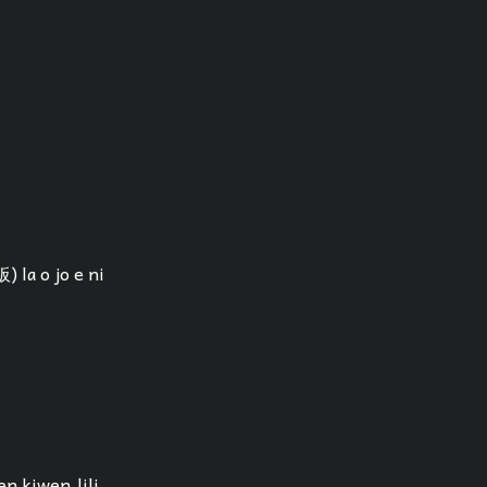
 la o jo e ni
en kiwen lili.