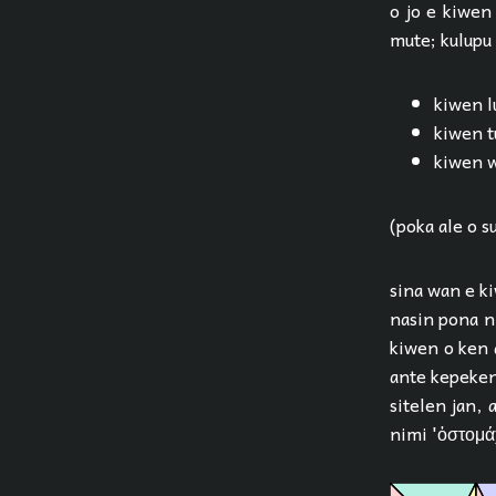
o jo e kiwen 
mute; kulupu p
kiwen l
kiwen tu
kiwen w
(poka ale o su
sina wan e ki
nasin pona ni
kiwen o ken a
ante kepeken 
sitelen jan, 
nimi 'ὀστομάχ