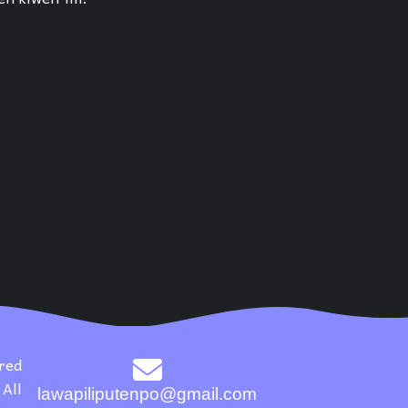
red
All
lawapiliputenpo@gmail.com