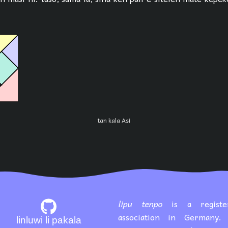
tan kala Asi
lipu tenpo
is a registe
association in Germany. 
linluwi li pakala