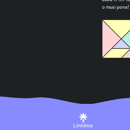
o musi pona!
Linktree