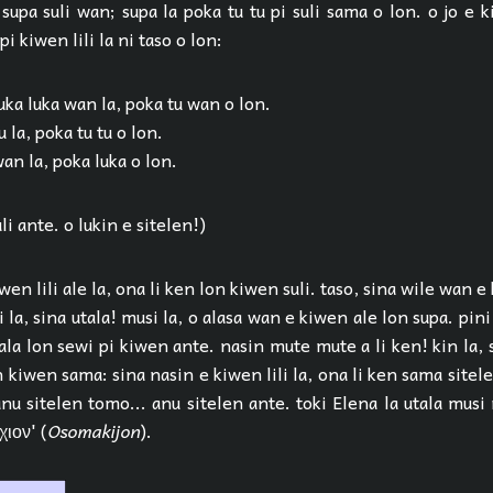
supa suli wan; supa la poka tu tu pi suli sama o lon. o jo e k
i kiwen lili la ni taso o lon:
uka luka wan la, poka tu wan o lon.
 la, poka tu tu o lon.
an la, poka luka o lon.
li ante. o lukin e sitelen!)
wen lili ale la, ona li ken lon kiwen suli. taso, sina wile wan e
 la, sina utala! musi la, o alasa wan e kiwen ale lon supa. pini 
la lon sewi pi kiwen ante. nasin mute mute a li ken! kin la,
kiwen sama: sina nasin e kiwen lili la, ona li ken sama sitel
anu sitelen tomo... anu sitelen ante. toki Elena la utala musi
ιον' (
Osomakijon
).