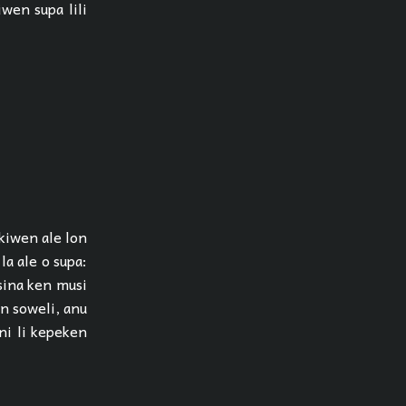
iwen supa lili
 kiwen ale lon
la ale o supa:
 sina ken musi
en soweli, anu
 ni li kepeken