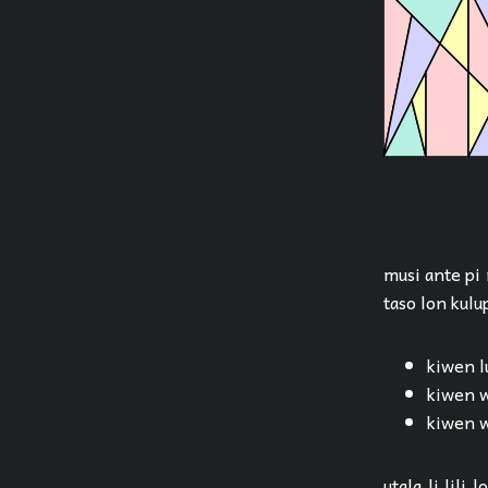
musi ante pi
taso lon kulup
kiwen l
kiwen w
kiwen wa
utala li lili