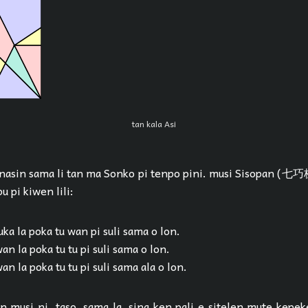
tan kala Asi
 nasin sama li tan ma Sonko pi tenpo pini. musi Sisopan (七巧板)
u pi kiwen lili:
uka la poka tu wan pi suli sama o lon.
an la poka tu tu pi suli sama o lon.
n la poka tu tu pi suli sama ala o lon.
 lon musi ni. taso, sama la, sina ken pali e sitelen mute kepek