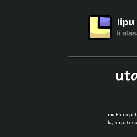
lipu
li alas
uta
ma Elena pi t
la, mi pi ten