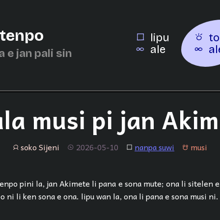
 tenpo
lipu
to
ale
al
a e jan pali sin
la musi pi jan Aki
soko Sijeni
2026-05-10
nanpa suwi
musi
jan
tenpo
lipu
musi
enpo pini la, jan Akimete li pana e sona mute; ona li sitelen e
po ni li ken sona e ona. lipu wan la, ona li pana e sona musi ni.