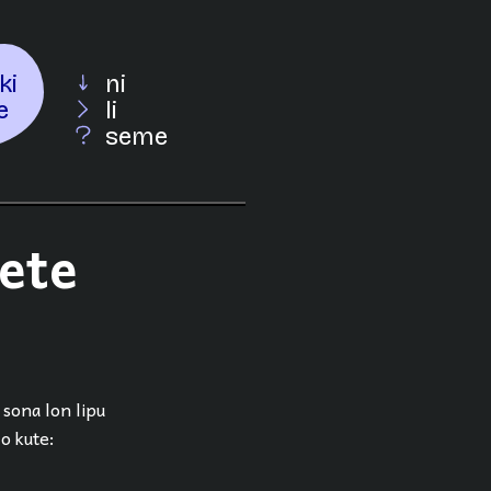
ki
ni
e
li
seme
mete
 sona lon lipu
 o kute: