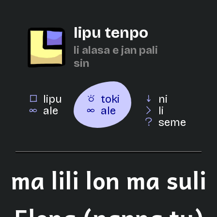
lipu tenpo
li alasa e jan pali
sin
lipu
toki
ni
ale
ale
li
seme
ma lili lon ma suli