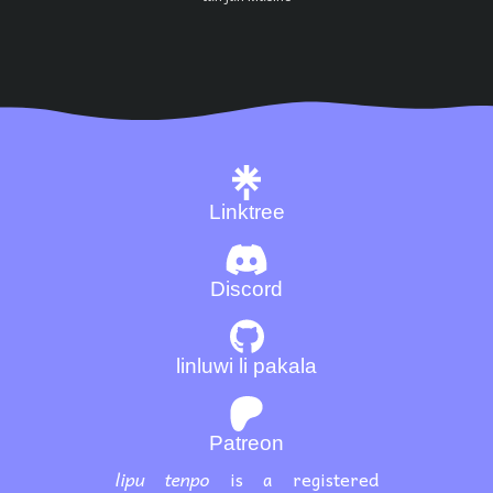
Linktree
Discord
linluwi li pakala
Patreon
lipu tenpo
is a registered