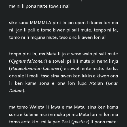
ma ni li pona mute tawa sina!
sike suno MMMMLA pini la jan open li kama lon ma
ni. jan li pali e tomo kiwen pi suli mute. tenpo ni la,
tomo ni li majuna mute, taso ona li awen lon a!
tenpo pini la, ma Mata li jo e waso walo pi suli mute
(
Cygnus falconeri
) e soweli pi lili mute pi nena linja
(
Palaeoloxodon falconeri
) e soweli ante mute. ike la,
ona ale li moli. taso sina awen ken lukin e kiwen ona
li ken kama sona e ona lon lupa Atalan (
Għar
Dalam
).
ma tomo Waleta li lawa e ma Mata. sina ken kama
sona e kalama musi e moku pi ma Mata lon ni lon ma
tomo ante kin. mi la pan Pasi (
pastizz
) li pona mute: