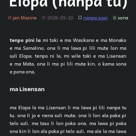
Elopa (nanpa tu)
jan Masine
2026-05-10
nanpa suwi
sona
jan
tenpo
lipu
sona
tenpo pini la
mi toki e ma Wasikano e ma Monako
e ma Samalino. ona li ma lawa pi lili mute lon ma
suli Elopa. tenpo ni la, mi wile toki e ma Lisensan
e ma Mata. ona li ma pi lili mute kin. o kama sona
e pona ona.
ma Lisensan
ma Elopa la ma Lisensan li ma lawa pi lili nanpa tu
tu. ona li jo e nena suli mute. ona li lon ala poka pi
telo suli. ma taso li lon poka ona. ma lawa pi poka
ona kin li lon ala poka pi telo suli. ma ale la ma lawa