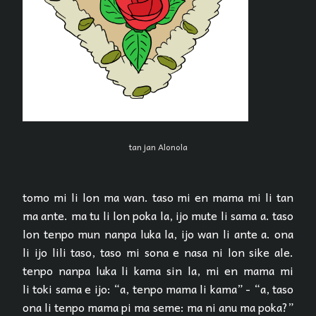
tan jan Alonola
tomo mi li lon ma wan. taso mi en mama mi li tan
ma ante. ma tu li lon poka la, ijo mute li sama a. taso
lon tenpo mun nanpa luka la, ijo wan li ante a. ona
li ijo lili taso, taso mi sona e nasa ni lon sike ale.
tenpo nanpa luka li kama sin la, mi en mama mi
li toki sama e ijo: “a, tenpo mama li kama” - “a, taso
ona li tenpo mama pi ma seme: ma ni anu ma poka?”