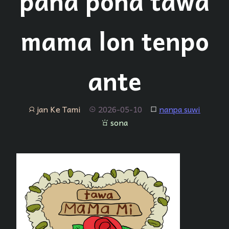
pana pona tawa
mama lon tenpo
ante
jan Ke Tami
2026-05-10
nanpa suwi
jan
tenpo
lipu
sona
sona