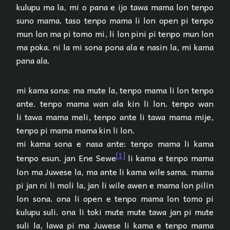
kulupu ma la, mi o pana e ijo tawa mama lon tenpo
suno mama. taso tenpo mama li lon open pi tenpo
mun lon ma pi tomo mi, li lon pini pi tenpo mun lon
ma poka. ni la mi sona pona ala e nasin la, mi kama
pana ala.
mi kama sona: ma mute la, tenpo mama li lon tenpo
ante. tenpo mama wan ala kin li lon. tenpo wan
li tawa mama meli, tenpo ante li tawa mama mije,
tenpo pi mama mama kin li lon.
mi kama sona e nasa ante: tenpo mama li kama
[1]
tenpo esun. jan Ene Sewe
li kama e tenpo mama
lon ma Juwese la, ma ante li kama wile sama. mama
pi jan ni li moli la, jan li wile awen e mama lon pilin
lon sona. ona li open e tenpo mama lon tomo pi
kulupu suli. ona li toki mute mute tawa jan pi mute
suli la, lawa pi ma Juwese li kama e tenpo mama