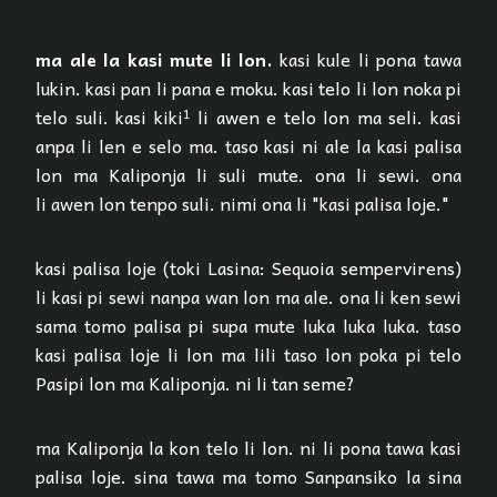
ma ale la kasi mute li lon.
kasi kule li pona tawa
lukin. kasi pan li pana e moku. kasi telo li lon noka pi
telo suli. kasi kiki¹ li awen e telo lon ma seli. kasi
anpa li len e selo ma. taso kasi ni ale la kasi palisa
lon ma Kaliponja li suli mute. ona li sewi. ona
li awen lon tenpo suli. nimi ona li "kasi palisa loje."
kasi palisa loje (toki Lasina: Sequoia sempervirens)
li kasi pi sewi nanpa wan lon ma ale. ona li ken sewi
sama tomo palisa pi supa mute luka luka luka. taso
kasi palisa loje li lon ma lili taso lon poka pi telo
Pasipi lon ma Kaliponja. ni li tan seme?
ma Kaliponja la kon telo li lon. ni li pona tawa kasi
palisa loje. sina tawa ma tomo Sanpansiko la sina