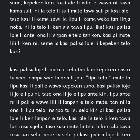
suno, kepeken kon. kasi ale li wile e wawa ni tawa
kama suli. ni la telo li suli mute tawa suli pi kasi ale.
taso kasi li kama sewi la lipu li kama weka tan linja
noka. ni la telo li ken ala tawa lipu. ike! kasi palisa
loje li ante. ona li lanpan e telo tan kon. kasi pi mute
lili li ken ni. seme la kasi palisa loje li kepeken telo
kon?
kasi palisa loje li moku e telo tan kon kepeken nasin
tu wan. nanpa wan la ona li jo e “lipu telo.” mute la
lipu kasi li pali e wawa kepeken suno. kasi palisa loje
li jo e lipu ni. taso ona li jo e lipu ante kin. lipu ante
ni li pali e wawa lili li lanpan e telo mute. tan ni la
ona li lipu telo. nanpa tu la, selo kin pi kasi palisa
loje li ken lanpan e telo. kasi ale la telo li ken tawa
lon insa sijelo. taso kasi mute la telo li ken ala tawa
insa tan selo. ante la selo pi kasi palisa loje li ken