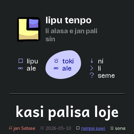
lipu tenpo
li alasa e jan pali
sin
lipu
toki
ni
ale
ale
li
seme
kasi palisa loje
jan Satase
2026-05-10
nanpa suwi
sona
jan
tenpo
lipu
sona