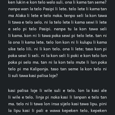
ken lukin e kon telo walo suli. ona li kama tan seme?
nanpa wan la telo Pasipi li lete. telo lete li kama tan
ma Alaka li lete e telo noka. tenpo seli la kon tawa
li tawa e telo selo. ni la telo lete li kama sewi li lete
e selo pi telo Pasipi. nanpa tu la kon tawa seli
li kama. kon ni li tawa poka sewi pi telo lete. tan ni
la ona li kama lete. telo lon kon ni li kulupu li kama
sike telo lili. ni li kon telo. ona li lete; taso kon pi
poka sewi li seli. ni la kon seli li poki e kon telo lon
poka pi selo ma. tan ni la kon telo mute li lon poka
telo pi ma Kaliponja. taso tan seme la kon telo ni
li suli tawa kasi palisa loje?
kasi palisa loje li wile suli e telo. lon la kasi ale
li wile e telo. linja pi noka kasi li lanpan e telo tan
ma. telo ni li tawa lon insa sijelo kasi tawa lipu. pini
la lipu kasi li pali e wawa kepeken telo, kepeken