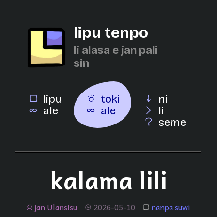
lipu tenpo
li alasa e jan pali
sin
lipu
toki
ni
ale
ale
li
seme
kalama lili
jan Ulansisu
2026-05-10
nanpa suwi
jan
tenpo
lipu