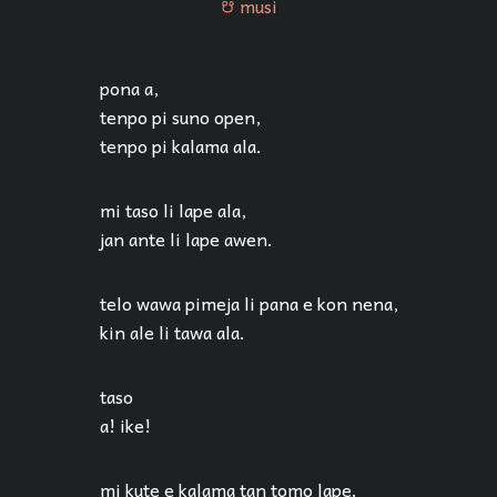
musi
musi
pona a,
tenpo pi suno open,
tenpo pi kalama ala.
mi taso li lape ala,
jan ante li lape awen.
telo wawa pimeja li pana e kon nena,
kin ale li tawa ala.
taso
a! ike!
mi kute e kalama tan tomo lape.