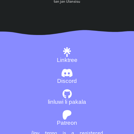
tan jan Ulansisu
Linktree
Discord
linluwi li pakala
Patreon
lipu tenpo
is a registered