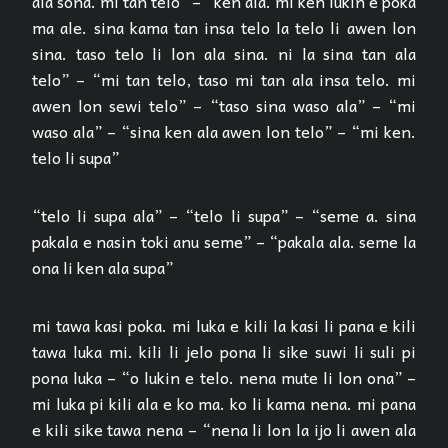
ala sona. mi tan telo” – “ken ala. mi ken lukin e poka
ma ale. sina kama tan insa telo la telo li awen lon
sina. taso telo li lon ala sina. ni la sina tan ala
telo” – “mi tan telo, taso mi tan ala insa telo. mi
awen lon sewi telo” – “taso sina waso ala” – “mi
waso ala” – “sina ken ala awen lon telo” – “mi ken.
telo li supa”
“telo li supa ala” – “telo li supa” – “seme a. sina
pakala e nasin toki anu seme” – “pakala ala. seme la
ona li ken ala supa”
mi tawa kasi poka. mi luka e kili la kasi li pana e kili
tawa luka mi. kili li jelo pona li sike suwi li suli pi
pona luka – “o lukin e telo. nena mute li lon ona” –
mi luka pi kili ala e ko ma. ko li kama nena. mi pana
e kili sike tawa nena – “nena li lon la ijo li awen ala