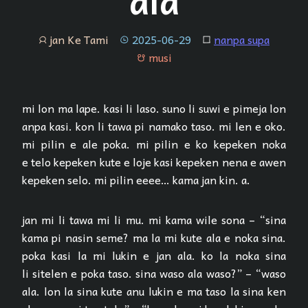
ala
jan Ke Tami
2025-06-29
nanpa supa
jan
tenpo
lipu
musi
musi
mi lon ma lape. kasi li laso. suno li suwi e pimeja lon
anpa kasi. kon li tawa pi namako taso. mi len e oko.
mi pilin e ale poka. mi pilin e ko kepeken noka
e telo kepeken kute e loje kasi kepeken nena e awen
kepeken selo. mi pilin eeee… kama jan kin. a.
jan mi li tawa mi li mu. mi kama wile sona – “sina
kama pi nasin seme? ma la mi kute ala e noka sina.
poka kasi la mi lukin e jan ala. ko la noka sina
li sitelen e poka taso. sina waso ala waso?” – “waso
ala. lon la sina kute anu lukin e ma taso la sina ken