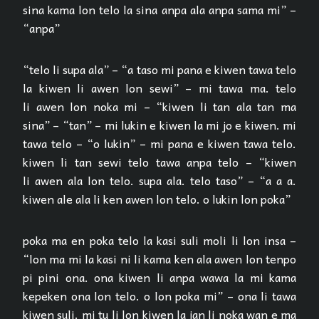
sina kama lon telo la sina anpa ala anpa sama mi” –
“anpa”
“telo li supa ala” – “a taso mi pana e kiwen tawa telo
la kiwen li awen lon sewi” – mi tawa ma. telo
li awen lon noka mi – “kiwen li tan ala tan ma
sina” – “tan” – mi lukin e kiwen la mi jo e kiwen. mi
tawa telo – “o lukin” – mi pana e kiwen tawa telo.
kiwen li tan sewi telo tawa anpa telo – “kiwen
li awen ala lon telo. supa ala. telo taso” – “a a a.
kiwen ale ala li ken awen lon telo. o lukin lon poka”
poka ma en poka telo la kasi suli moli li lon insa –
“lon ma mi la kasi ni li kama ken ala awen lon tenpo
pi pini ona. ona kiwen li anpa wawa la mi kama
kepeken ona lon telo. o lon poka mi” – ona li tawa
kiwen suli. mi tu li lon kiwen la jan li noka wan e ma