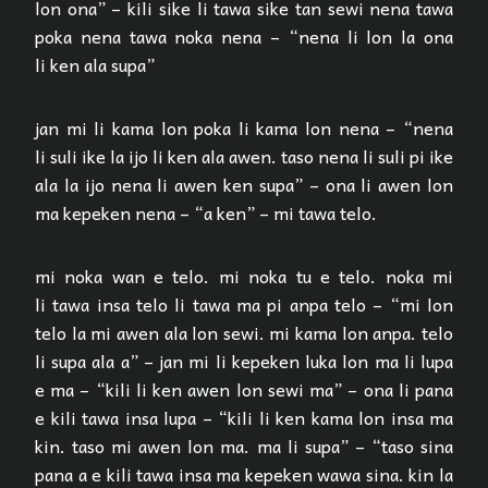
lon ona” – kili sike li tawa sike tan sewi nena tawa
poka nena tawa noka nena – “nena li lon la ona
li ken ala supa”
jan mi li kama lon poka li kama lon nena – “nena
li suli ike la ijo li ken ala awen. taso nena li suli pi ike
ala la ijo nena li awen ken supa” – ona li awen lon
ma kepeken nena – “a ken” – mi tawa telo.
mi noka wan e telo. mi noka tu e telo. noka mi
li tawa insa telo li tawa ma pi anpa telo – “mi lon
telo la mi awen ala lon sewi. mi kama lon anpa. telo
li supa ala a” – jan mi li kepeken luka lon ma li lupa
e ma – “kili li ken awen lon sewi ma” – ona li pana
e kili tawa insa lupa – “kili li ken kama lon insa ma
kin. taso mi awen lon ma. ma li supa” – “taso sina
pana a e kili tawa insa ma kepeken wawa sina. kin la