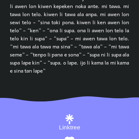
li awen lon kiwen kepeken noka ante. mi tawa. mi
tawa lon telo. kiwen li tawa ala anpa. mi awen lon
sewi telo – “sina toki pona. kiwen li ken awen lon
telo” – “ken” – “ona li supa. ona li awen lon telo la
telo kin li supa” – “supa” – mi awen tawa lon telo.
“mi tawa ala tawa ma sina” – “tawa ala” – “mi tawa
seme” – “tenpo li pana e sona” – “supa ni li supa ala
supa lape kin” – “supa. o lape. ijo li kama la mi kama
e sina tan lape”
Linktree