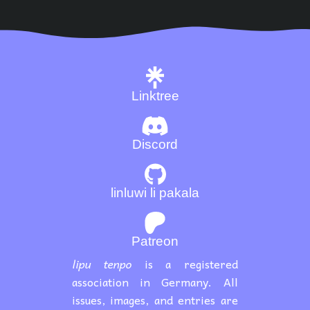
Linktree
Discord
linluwi li pakala
Patreon
lipu tenpo
is a registered
association in Germany. All
issues, images, and entries are