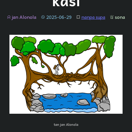
kasi
jan Alonola
2025-06-29
nanpa supa
sona
jan
tenpo
lipu
sona
tan jan Alonola