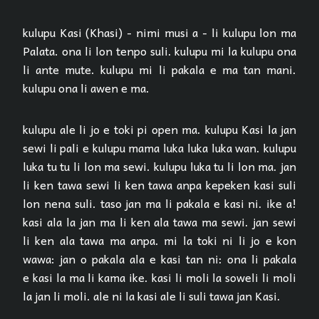
kulupu Kasi (Khasi) - nimi musi a - li kulupu lon ma
Palata. ona li lon tenpo suli. kulupu mi la kulupu ona
li ante mute. kulupu mi li pakala e ma tan mani.
kulupu ona li awen e ma.
kulupu ale li jo e toki pi open ma. kulupu Kasi la jan
sewi li pali e kulupu mama luka luka luka wan. kulupu
luka tu tu li lon ma sewi. kulupu luka tu li lon ma. jan
li ken tawa sewi li ken tawa anpa kepeken kasi suli
lon nena suli. taso jan ma li pakala e kasi ni. ike a!
kasi ala la jan ma li ken ala tawa ma sewi. jan sewi
li ken ala tawa ma anpa. mi la toki ni li jo e kon
wawa: jan o pakala ala e kasi tan ni: ona li pakala
e kasi la ma li kama ike. kasi li moli la soweli li moli
la jan li moli. ale ni la kasi ale li suli tawa jan Kasi.