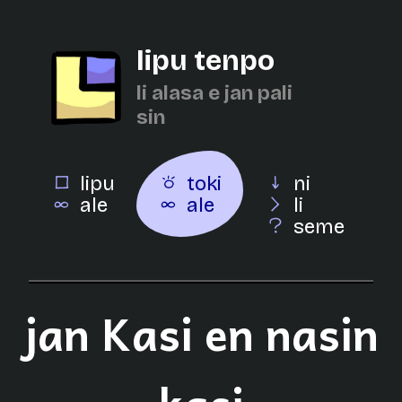
lipu tenpo
li alasa e jan pali
sin
lipu
toki
ni
ale
ale
li
seme
jan Kasi en nasin