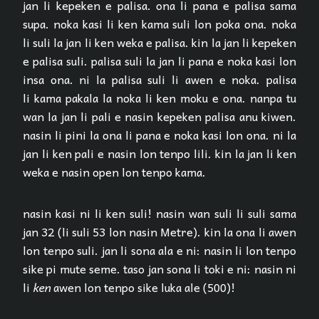
jan li kepeken e palisa. ona li pana e palisa sama
supa. noka kasi li ken kama suli lon poka ona. noka
li suli la jan li ken weka e palisa. kin la jan li kepeken
e palisa suli. palisa suli la jan li pana e noka kasi lon
insa ona. ni la palisa suli li awen e noka. palisa
li kama pakala la noka li ken moku e ona. nanpa tu
wan la jan li pali e nasin kepeken palisa anu kiwen.
nasin li pini la ona li pana e noka kasi lon ona. ni la
jan li ken pali e nasin lon tenpo lili. kin la jan li ken
weka e nasin open lon tenpo kama.
nasin kasi ni li ken suli! nasin wan suli li suli sama
jan 32 (li suli 53 lon nasin Metre). kin la ona li awen
lon tenpo suli. jan li sona ala e ni: nasin li lon tenpo
sike pi mute seme. taso jan sona li toki e ni: nasin ni
li
ken
awen lon tenpo sike luka ale (500)!