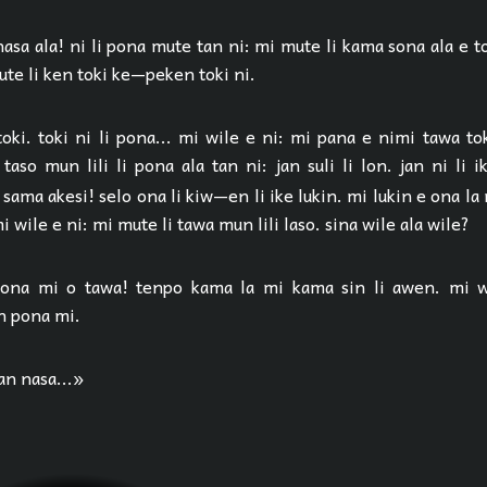
nasa ala! ni li pona mute tan ni: mi mute li kama sona ala e to
ute li ken toki ke—peken toki ni.
oki. toki ni li pona... mi wile e ni: mi pana e nimi tawa tok
 taso mun lili li pona ala tan ni: jan suli li lon. jan ni li i
 sama akesi! selo ona li kiw—en li ike lukin. mi lukin e ona la 
mi wile e ni: mi mute li tawa mun lili laso. sina wile ala wile?
pona mi o tawa! tenpo kama la mi kama sin li awen. mi wi
an pona mi.
an nasa...»