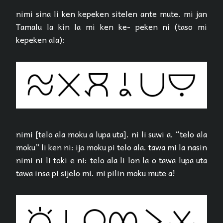
nimi sina li ken kepeken sitelen ante mute. mi jan
Tamalu la kin la mi ken ke- peken ni (taso mi
kepeken ala):
nimi [telo ala moku a lupa uta]. ni li suwi a. “telo ala
moku” li ken ni: ijo moku pi telo ala. tawa mi la nasin
nimi ni li toki e ni: telo ala li lon la o tawa lupa uta
tawa insa pi sijelo mi. mi pilin moku mute a!