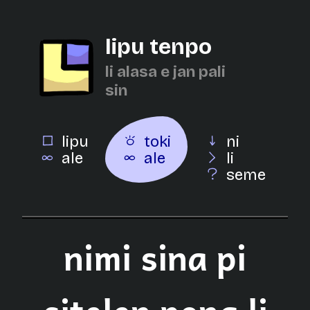
lipu tenpo
li alasa e jan pali
sin
lipu
toki
ni
ale
ale
li
seme
nimi sina pi