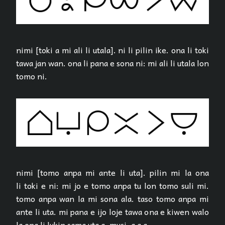
nimi [toki a mi ali li utala]. ni li pilin ike. ona li toki
tawa jan wan. ona li pana e sona ni: mi ali li utala lon
tomo ni.
nimi [tomo anpa mi ante li uta]. pilin mi la ona
li toki e ni: mi jo e tomo anpa tu lon tomo suli mi.
tomo anpa wan la mi sona ala. taso tomo anpa mi
ante li uta. mi pana e ijo loje tawa ona e kiwen walo
la ona li lukin sama uta a. musi. a a a.