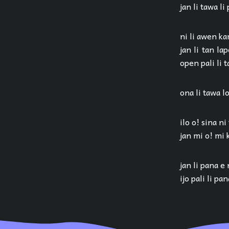
jan li tawa li
ni li awen kam
jan li tan la
open pali li t
ona li tawa l
ilo o! sina ni
jan mi o! mi k
jan li pana e
ijo pali li p