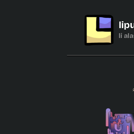
lip
li al
j