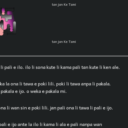
tan jan Ke Tami
tan jan Ke Tami
 li pali e ilo. ilo li sona kute li kama pali tan kute li ken ale.
ka la ona li tawa e poki lili. poki li tawa anpa li pakala.
i pakala e ijo. o weka e pakala mi.
ona li wan sin e poki lili. jan pali ona li tawa li pali e ijo.
 pali e ijo ante la ilo li kama li ala e pali nanpa wan