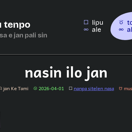
lipu
t
u tenpo
ale
a
asa e jan pali sin
nasin ilo jan
jan Ke Tami
2026-04-01
nanpa sitelen nasa
mus
an
tenpo
lipu
musi