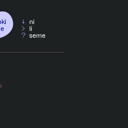
oki
ni
le
li
seme
i