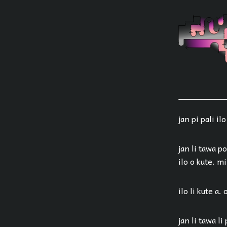
jan pi pali ilo
jan li tawa po
ilo o kute. m
ilo li kute a. 
jan li tawa li