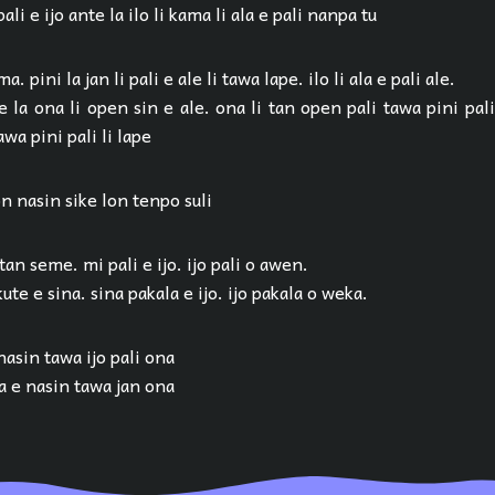
 pali e ijo ante la ilo li kama li ala e pali nanpa tu
a. pini la jan li pali e ale li tawa lape. ilo li ala e pali ale.
pe la ona li open sin e ale. ona li tan open pali tawa pini pali 
awa pini pali li lape
on nasin sike lon tenpo suli
 tan seme. mi pali e ijo. ijo pali o awen.
ute e sina. sina pakala e ijo. ijo pakala o weka.
 nasin tawa ijo pali ona
ana e nasin tawa jan ona