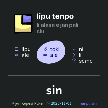
lipu tenpo
li alasa e jan pali
sin
lipu
toki
ni
ale
ale
li
seme
sin
jan Kapesi Pake
2023-11-01
nanpa sin
jan
tenpo
lipu