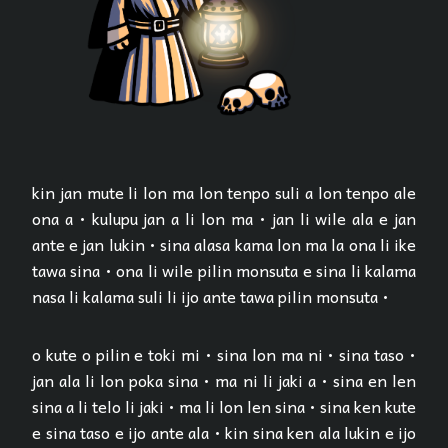
kin jan mute li lon ma lon tenpo suli a lon tenpo ale
ona a • kulupu jan a li lon ma • jan li wile ala e jan
ante e jan lukin • sina alasa kama lon ma la ona li ike
tawa sina • ona li wile pilin monsuta e sina li kalama
nasa li kalama suli li ijo ante tawa pilin monsuta •
o kute o pilin e toki mi • sina lon ma ni • sina taso •
jan ala li lon poka sina • ma ni li jaki a • sina en len
sina a li telo li jaki • ma li lon len sina • sina ken kute
e sina taso e ijo ante ala • kin sina ken ala lukin e ijo