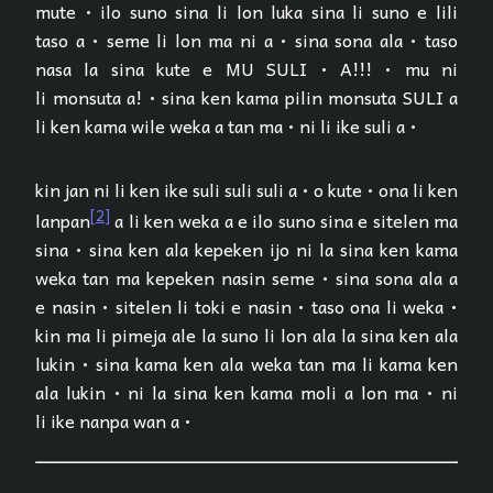
mute • ilo suno sina li lon luka sina li suno e lili
taso a • seme li lon ma ni a • sina sona ala • taso
nasa la sina kute e MU SULI • A!!! • mu ni
li monsuta a! • sina ken kama pilin monsuta SULI a
li ken kama wile weka a tan ma • ni li ike suli a •
kin jan ni li ken ike suli suli suli a • o kute • ona li ken
[2]
lanpan
a li ken weka a e ilo suno sina e sitelen ma
sina • sina ken ala kepeken ijo ni la sina ken kama
weka tan ma kepeken nasin seme • sina sona ala a
e nasin • sitelen li toki e nasin • taso ona li weka •
kin ma li pimeja ale la suno li lon ala la sina ken ala
lukin • sina kama ken ala weka tan ma li kama ken
ala lukin • ni la sina ken kama moli a lon ma • ni
li ike nanpa wan a •