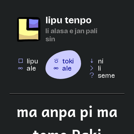
lipu tenpo
li alasa e jan pali
sin
lipu
toki
ni
ale
ale
li
seme
ma anpa pi ma