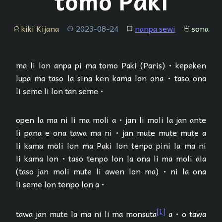
tomo Paki
kiki Kijana
2023-08-24
nanpa sewi
sona
jan
tenpo
lipu
sona
ma li lon anpa pi ma tomo Paki (Paris) • kepeken
lupa ma taso la sina ken kama lon ona • taso ona
li seme li lon tan seme •
open la ma ni li ma moli a • jan li moli la jan ante
li pana e ona tawa ma ni • jan mute mute mute a
li kama moli lon ma Paki lon tenpo pini la ma ni
li kama lon • taso tenpo lon la ona li ma moli ala
(taso jan moli mute li awen lon ma) • ni la ona
li seme lon tenpo lon a •
[1]
tawa jan mute la ma ni li ma monsuta
a • o tawa