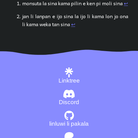
monsuta la sina kama pilin e ken pi moli sina
↩︎
jan li lanpan e ijo sina la ijo li kama lon jo ona
li kama weka tan sina
↩︎
Linktree
Discord
linluwi li pakala