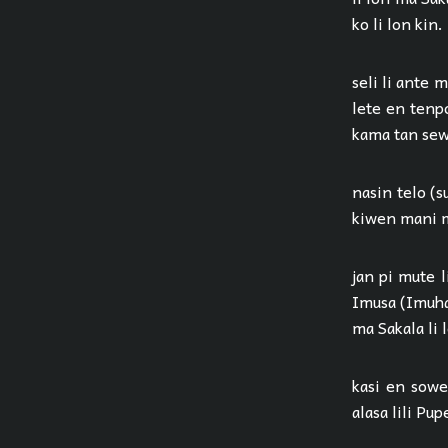
ko li lon kin.
seli li ante 
lete en tenpo
kama tan sew
nasin telo (s
kiwen mani m
jan pi mute l
Imusa (Imuha
ma Sakala li 
kasi en sowel
alasa lili Pu