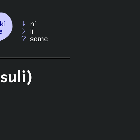
ki
ni
e
li
seme
suli)