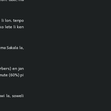
 li lon. tenpo
ko lete li ken
 ma Sakala la,
erbers) en jan
mute (60%) pi
uwi la, soweli