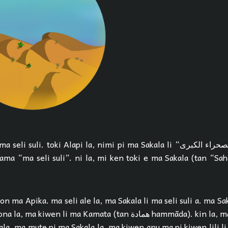
i suli. toki Alapi la, nimi pi ma Sakala li “الصحراء الكبرى” (aṣ-ṣaḥrāʾ
 sama “ma seli suli”. ni la, mi ken toki e ma Sakala (tan “Sa
lon ma Apika. ma seli ale la, ma Sakala li ma seli suli a. ma Sak
 kiwen li ma Kamata (tan همادة hammāda). kin la, ma pi kiwen lili
ala. ma mute pi ma Sakala la, ma kiwen anu ma pi kiwen lili li