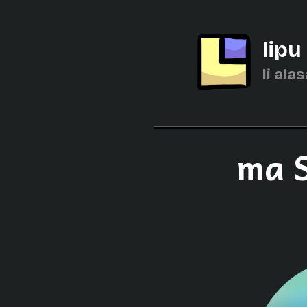
lipu
li alas
ma S