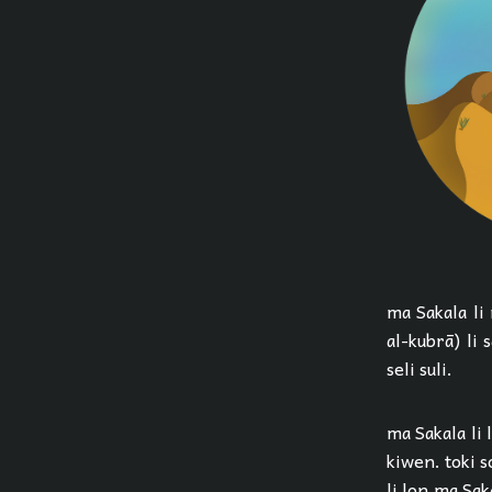
ma Sakala li ma sel
al-kubrā) li
seli suli.
ma Sakala li 
kiwen. toki sona la, ma
li lon ma Sak