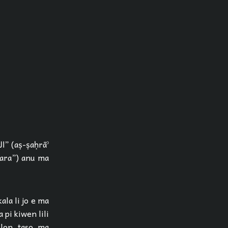
hara”) anu ma
ala li jo e ma
 lon. taso, ma