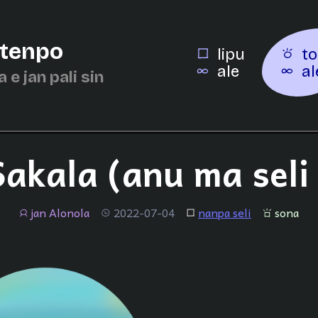
 tenpo
lipu
to
ale
al
a e jan pali sin
akala (anu ma seli 
jan Alonola
2022-07-04
nanpa seli
sona
jan
tenpo
lipu
sona