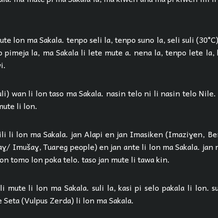
mute lon ma Sakala. tenpo seli la, tenpo suno la, seli suli (30°C)
 pimeja la, ma Sakala li lete mute a. nena la, tenpo lete la, 
i.
uli) wan li lon taso ma Sakala. nasin telo ni li nasin telo Nile.
ute li lon.
ili li lon ma Sakala. jan Alapi en jan Imasiken (Imaziɣen, B
ɣ/ Imušaɣ, Tuareg people) en jan ante li lon ma Sakala. jan 
lon tomo lon poka telo. taso jan mute li tawa kin.
i mute li lon ma Sakala. suli la, kasi pi selo pakala li lon. s
pe Seta (Vulpus Zerda) li lon ma Sakala.