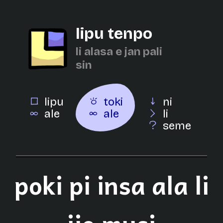
lipu tenpo
li alasa e jan pali
sin
lipu
toki
ni
ale
ale
li
seme
poki pi insa ala li