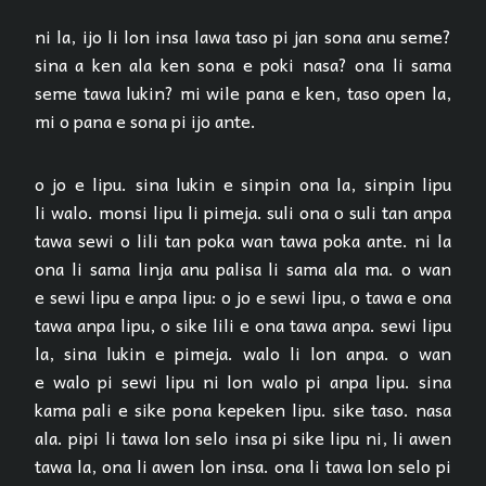
ni la, ijo li lon insa lawa taso pi jan sona anu seme?
sina a ken ala ken sona e poki nasa? ona li sama
seme tawa lukin? mi wile pana e ken, taso open la,
mi o pana e sona pi ijo ante.
o jo e lipu. sina lukin e sinpin ona la, sinpin lipu
li walo. monsi lipu li pimeja. suli ona o suli tan anpa
tawa sewi o lili tan poka wan tawa poka ante. ni la
ona li sama linja anu palisa li sama ala ma. o wan
e sewi lipu e anpa lipu: o jo e sewi lipu, o tawa e ona
tawa anpa lipu, o sike lili e ona tawa anpa. sewi lipu
la, sina lukin e pimeja. walo li lon anpa. o wan
e walo pi sewi lipu ni lon walo pi anpa lipu. sina
kama pali e sike pona kepeken lipu. sike taso. nasa
ala. pipi li tawa lon selo insa pi sike lipu ni, li awen
tawa la, ona li awen lon insa. ona li tawa lon selo pi