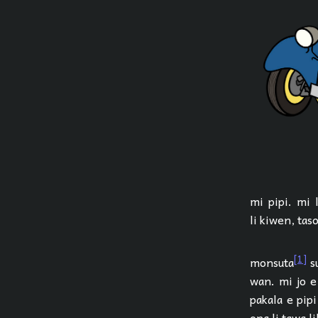
mi pipi. mi l
li kiwen, taso
[1]
monsuta
su
wan. mi jo e 
pakala e pip
ona li tawa li