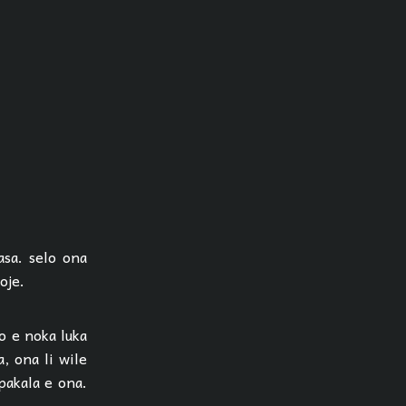
nasa. selo ona
loje.
jo e noka luka
a, ona li wile
pakala e ona.