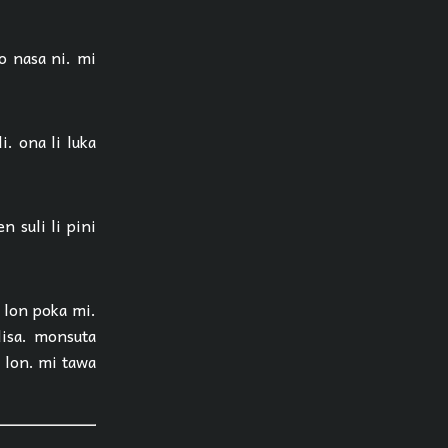
jo nasa ni. mi
i. ona li luka
n suli li pini
i lon poka mi.
lisa. monsuta
i lon. mi tawa