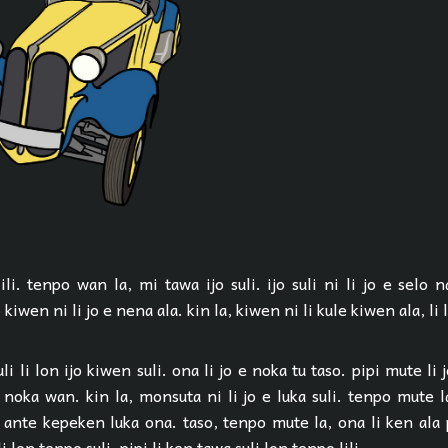
ili. tenpo wan la, mi tawa ijo suli. ijo suli ni li jo e selo 
 kiwen ni li jo e nena ala. kin la, kiwen ni li kule kiwen ala, li 
li li lon ijo kiwen suli. ona li jo e noka tu taso. pipi mute li 
noka wan. kin la, monsuta ni li jo e luka suli. tenpo mute l
i ante kepeken luka ona. taso, tenpo mute la, ona li ken ala 
li lon tenpo suli. pipi li ken tawa suli lon tenpo lili.