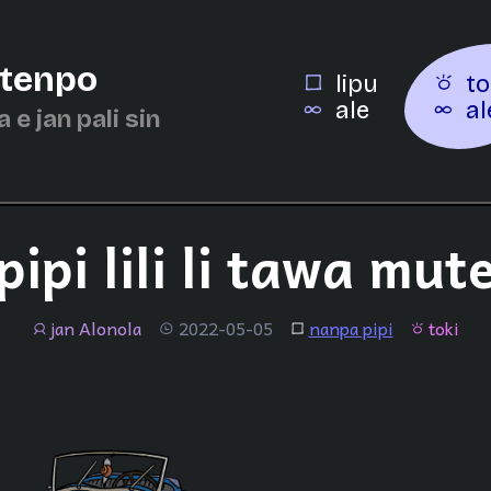
 tenpo
lipu
to
ale
al
a e jan pali sin
pipi lili li tawa mut
jan Alonola
2022-05-05
nanpa pipi
toki
jan
tenpo
lipu
toki