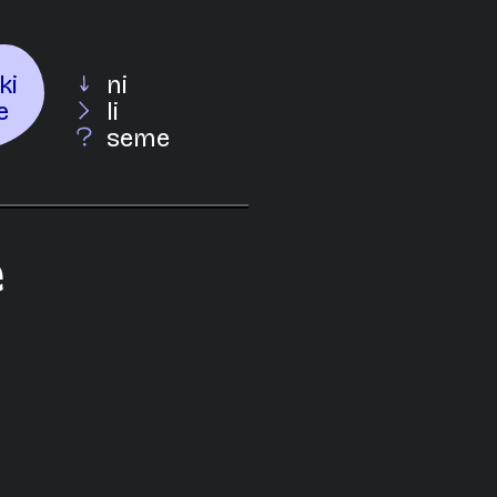
ki
ni
e
li
seme
e