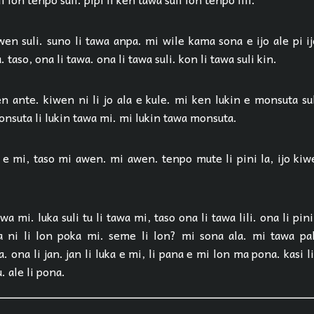
wen suli. suno li tawa anpa. mi wile kama sona e ijo ale pi i
taso, ona li tawa. ona li tawa suli. kon li tawa suli kin.
 ante. kiwen ni li jo ala e kule. mi ken lukin e monsuta sul
monsuta li lukin tawa mi. mi lukin tawa monsuta.
 e mi, taso mi awen. mi awen. tenpo mute li pini la, ijo kiwe
wa mi. luka suli tu li tawa mi, taso ona li tawa lili. ona li pin
ka ni li lon poka mi. seme li lon? mi sona ala. mi tawa pa
a. ona li jan. jan li luka e mi, li pana e mi lon ma pona. kasi l
. ale li pona.