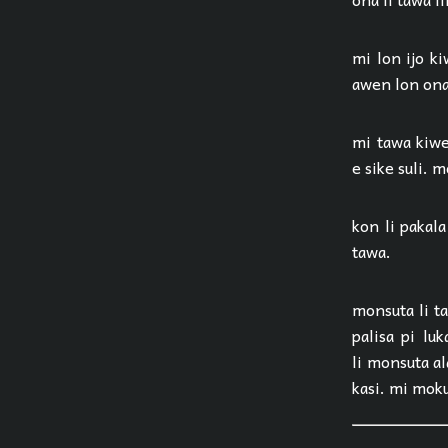
mi lon ijo ki
awen lon ona. 
mi tawa kiwen
e sike suli. 
kon li pakala
tawa.
monsuta li ta
palisa pi lu
li monsuta al
kasi. mi moku