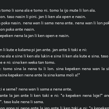
a tomo li sona ala e tomo ni. tomo la ijo mute li lon ala.
on. taso nasin li pini. jan li ken ala open e nasin.
on poka nasin. nena wan li sama nena ante. nena wan li lon po
lon poka ante nasin.
 kepeken nena la jan li ken open e nasin.
n li kute e kalama pi jan ante. jan ante li toki e ni:
ona ala e sina li ken ala lukin e sina li ken ala kute e sina. tas
le e ni: sina ken weka tan tomo.
: tomo sina la nena tu li lon. sina kepeken nena wan la 
 sina kepeken nena ante la sina kama moli a!"
oki e seme? nena wan li sama a nena ante.
 ante la jan ante li ken toki e ni: "o kepeken nena loje!" a
. taso kule nena li sama.
lon anpa pi nena ante la jan ante li ken toki e ni: "o kepeke