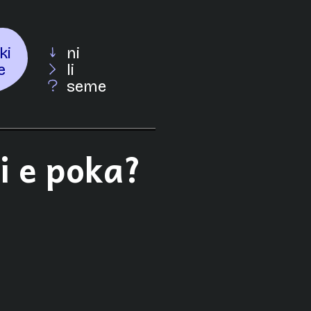
ki
ni
e
li
seme
mi e poka?