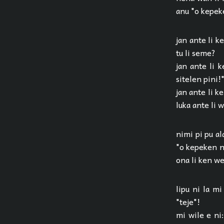
anu "o kepek
jan ante li 
tu li seme?
jan ante li 
sitelen pini!"
jan ante li k
luka ante li 
nimi pi pu al
"o kepeken ne
ona li ken we
lipu ni la m
"teje"!
mi wile e ni: