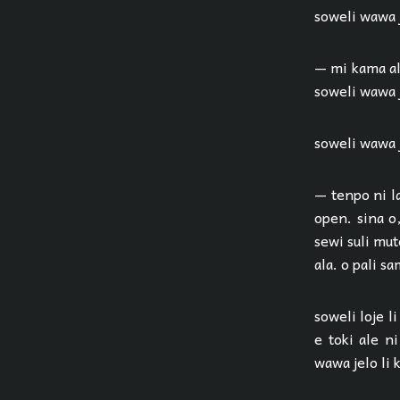
soweli wawa j
— mi kama ala
soweli wawa 
soweli wawa j
— tenpo ni la
open. sina o,
sewi suli mut
ala. o pali s
soweli loje l
e toki ale n
wawa jelo li 