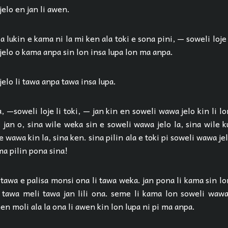
elo en jan li awen.
 lukin e kama ni la mi ken ala toki e sona pini, — soweli loje l
jelo o kama anpa sin lon insa lupa lon ma anpa.
elo li tawa anpa tawa insa lupa.
, —soweli loje li toki, — jan kin en soweli wawa jelo kin li 
 jan o, sina wile weka sin e soweli wawa jelo la, sina wile k
e wawa kin la, sina ken. sina pilin ala e toki pi soweli wawa jel
ama pilin pona sina!
i tawa e palisa monsi ona li tawa weka. jan pona li kama sin lo
i tawa meli tawa jan lili ona. seme li kama lon soweli wawa
ken moli ala la ona li awen kin lon lupa ni pi ma anpa.