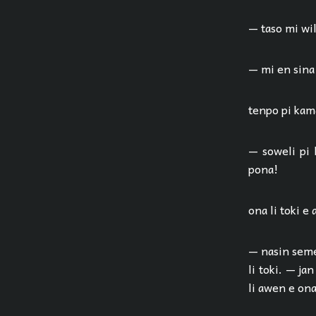
— taso mi wil
— mi en sina 
tenpo pi kama
— soweli pi 
pona!
ona li toki e 
— nasin seme
li toki. — ja
li awen e on