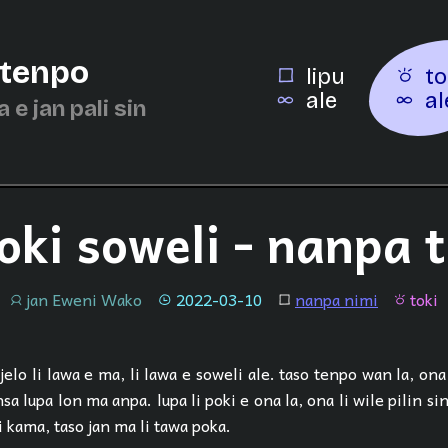
 tenpo
lipu
to
ale
al
a e jan pali sin
oki soweli - nanpa 
jan Eweni Wako
2022-03-10
nanpa nimi
toki
jan
tenpo
lipu
toki
elo li lawa e ma, li lawa e soweli ale. taso tenpo wan la, ona
nsa lupa lon ma anpa. lupa li poki e ona la, ona li wile pilin sin
 kama, taso jan ma li tawa poka.