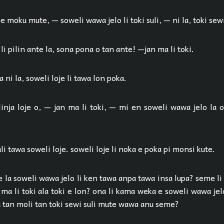
e moku mute, — soweli wawa jelo li toki suli, — ni la, toki sewi 
li pilin ante la, sona pona o tan ante! —jan ma li toki.
 ni la, soweli loje li tawa lon poka.
linja loje o, — jan ma li toki, — mi en soweli wawa jelo la 
ali tawa soweli loje. soweli loje li noka e poka pi monsi kute.
 la soweli wawa jelo li ken tawa anpa tawa insa lupa? seme l
n ma li toki ala toki e lon? ona li kama weka e soweli wawa je
a tan moli tan toki sewi suli mute wawa anu seme?