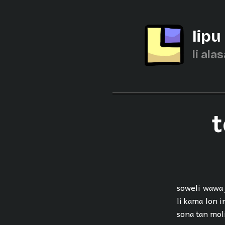
lipu
li alas
t
soweli wawa j
li kama lon i
sona tan moli