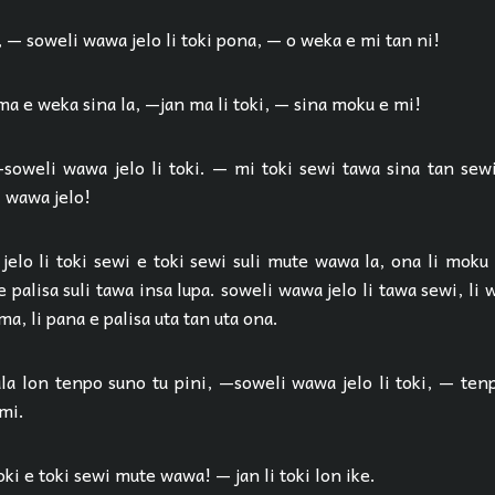
 — soweli wawa jelo li toki pona, — o weka e mi tan ni!
a e weka sina la, —jan ma li toki, — sina moku e mi!
—soweli wawa jelo li toki. — mi toki sewi tawa sina tan sew
i wawa jelo!
elo li toki sewi e toki sewi suli mute wawa la, ona li moku 
e palisa suli tawa insa lupa. soweli wawa jelo li tawa sewi, li 
 ma, li pana e palisa uta tan uta ona.
a lon tenpo suno tu pini, —soweli wawa jelo li toki, — ten
mi.
oki e toki sewi mute wawa! — jan li toki lon ike.