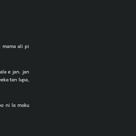
i mama ali pi
ala e jan. jan
weka tan lupa,
po ni la moku