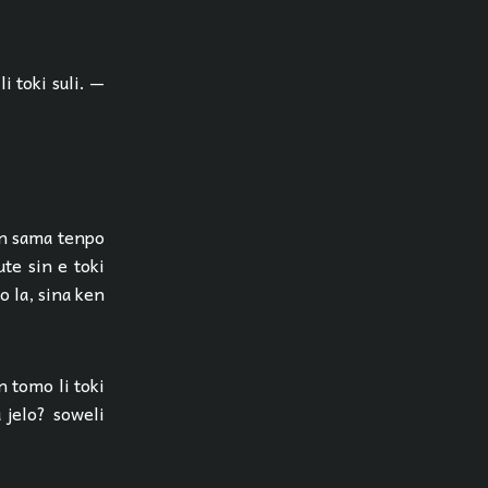
i toki suli. —
lon sama tenpo
ute sin e toki
o la, sina ken
n tomo li toki
 jelo? soweli