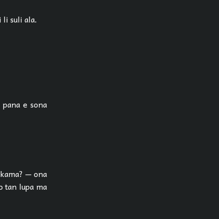
li suli ala.
o pana e sona
i kama? — ona
lo tan lupa ma