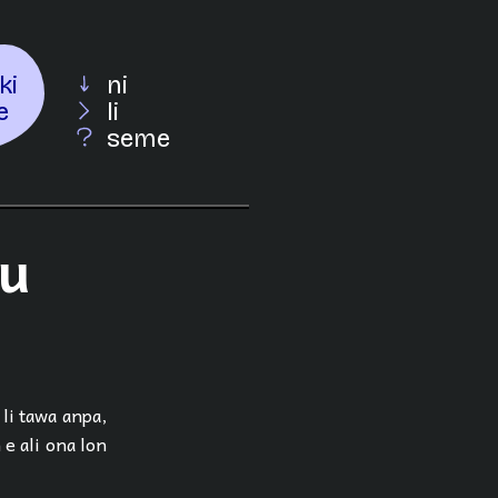
ki
ni
e
li
seme
tu
 li tawa anpa,
 e ali ona lon