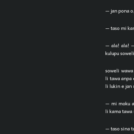
— jan pona o,
— taso mi kam
— ala! ala! 
kulupu sowel
soweli wawa j
li tawa anpa 
li lukin e jan
— mi moku al
li kama tawa 
— taso sina t