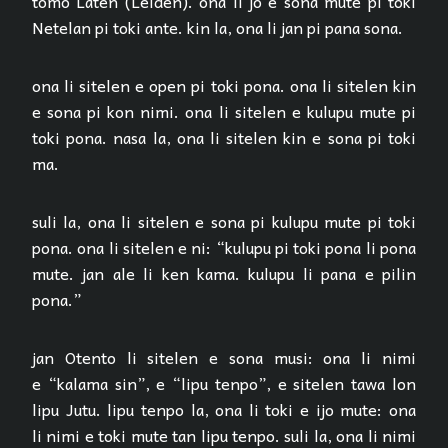
tomo Laten (Leiden). ona li jo e sona mute pi toki
Netelan pi toki ante. kin la, ona li jan pi pana sona.
ona li sitelen e open pi toki pona. ona li sitelen kin
e sona pi kon nimi. ona li sitelen e kulupu mute pi
toki pona. nasa la, ona li sitelen kin e sona pi toki
ma.
suli la, ona li sitelen e sona pi kulupu mute pi toki
pona. ona li sitelen e ni: “kulupu pi toki pona li pona
mute. jan ale li ken kama. kulupu li pana e pilin
pona.”
jan Otento li sitelen e sona musi: ona li nimi
e “kalama sin”, e “lipu tenpo”, e sitelen tawa lon
lipu Jutu. lipu tenpo la, ona li toki e ijo mute: ona
li nimi e toki mute tan lipu tenpo. suli la, ona li nimi