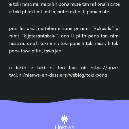
e toki nasa mi. mi pilin pona mute tan ni! ona li ante
e toki pi toki mi. mi la, ante toki ni li pona mute.
pini la, ona li sitelen e sona pi nimi “kokosila” pi
nimi “ki­je­te­san­ta­ka­lu”. ona li pilin pona tan nimi
nasa ni. ona li toki e ni: toki pona li toki musi, li toki
pona tawa pilin, tawa jan.
o lukin e toki ni lon lipu ni: https://onze-
taal.nl/nieuws-en-dossiers/weblog/toki-pona
Linktree