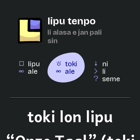
lipu tenpo
li alasa e jan pali
sin
lipu
toki
ni
ale
ale
li
seme
toki lon lipu