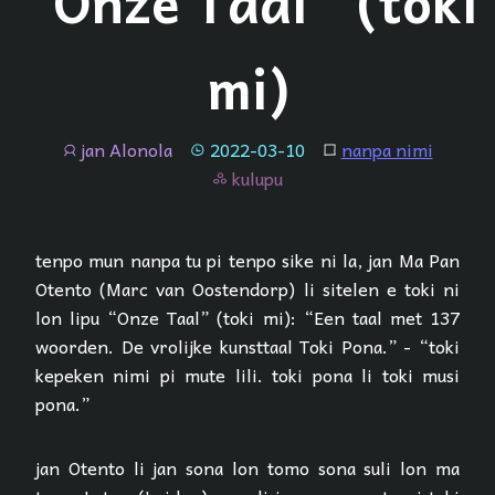
“Onze Taal” (toki
mi)
jan Alonola
2022-03-10
nanpa nimi
jan
tenpo
lipu
kulupu
kulupu
tenpo mun nanpa tu pi tenpo sike ni la, jan Ma Pan
Otento (Marc van Oostendorp) li sitelen e toki ni
lon lipu “Onze Taal” (toki mi): “Een taal met 137
woorden. De vrolijke kunsttaal Toki Pona.” - “toki
kepeken nimi pi mute lili. toki pona li toki musi
pona.”
jan Otento li jan sona lon tomo sona suli lon ma