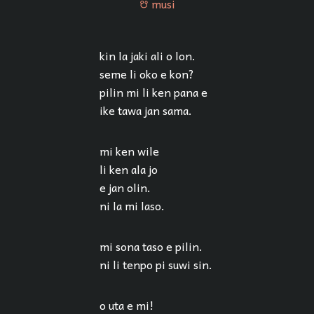
musi
musi
kin la jaki ali o lon.
seme li oko e kon?
pilin mi li ken pana e
ike tawa jan sama.
mi ken wile
li ken ala jo
e jan olin.
ni la mi laso.
mi sona taso e pilin.
ni li tenpo pi suwi sin.
o uta e mi!