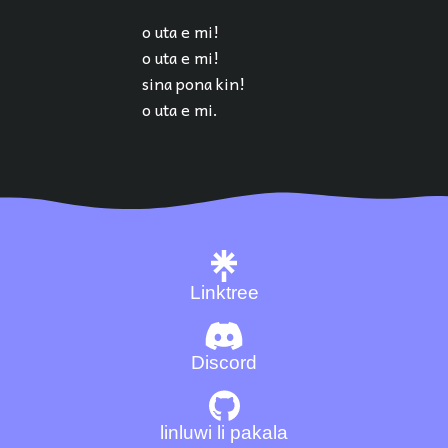
o uta e mi!
o uta e mi!
sina pona kin!
o uta e mi.
Linktree
Discord
linluwi li pakala