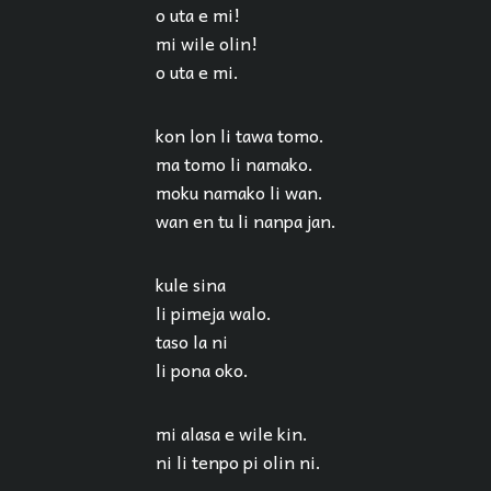
o uta e mi!
mi wile olin!
o uta e mi.
kon lon li tawa tomo.
ma tomo li namako.
moku namako li wan.
wan en tu li nanpa jan.
kule sina
li pimeja walo.
taso la ni
li pona oko.
mi alasa e wile kin.
ni li tenpo pi olin ni.