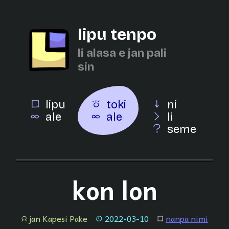
lipu tenpo
li alasa e jan pali
sin
lipu
toki
ni
ale
ale
li
seme
kon lon
jan Kapesi Pake
2022-03-10
nanpa nimi
jan
tenpo
lipu