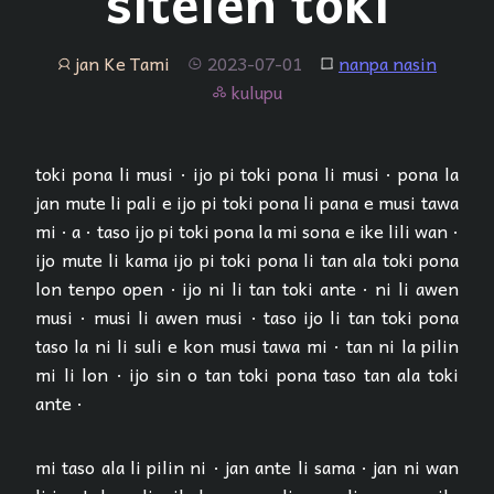
sitelen toki
jan Ke Tami
2023-07-01
nanpa nasin
jan
tenpo
lipu
kulupu
kulupu
toki pona li musi · ijo pi toki pona li musi · pona la
jan mute li pali e ijo pi toki pona li pana e musi tawa
mi · a · taso ijo pi toki pona la mi sona e ike lili wan ·
ijo mute li kama ijo pi toki pona li tan ala toki pona
lon tenpo open · ijo ni li tan toki ante · ni li awen
musi · musi li awen musi · taso ijo li tan toki pona
taso la ni li suli e kon musi tawa mi · tan ni la pilin
mi li lon · ijo sin o tan toki pona taso tan ala toki
ante ·
mi taso ala li pilin ni · jan ante li sama · jan ni wan