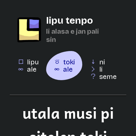
lipu tenpo
li alasa e jan pali
sin
lipu
toki
ni
ale
ale
li
seme
utala musi pi