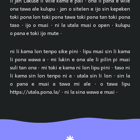
li jan Lakuse li wile kama e pali · ona li pana e wile
ona tawa ale kulupu · jan o sitelen e ijo sin kepeken
toki pona lon toki pona tawa toki pona tan toki pona
taso · ijo o musi · ni la utala musi o open · kulupu
o pana e toki ijo mute ·
ni li kama lon tenpo sike pini · lipu musi sin li kama
li pona wawa a · mi lukin e ona ale li pilin pi musi
suli tan ona · mi toki e kama ni lon lipu pini · taso ni
li kama sin lon tenpo ni a · utala sin li lon · sin la
o pana e musi a tawa mi ale · o tawa lipu
https://utala.pona.la/ · ni la sina wawa e musi ·