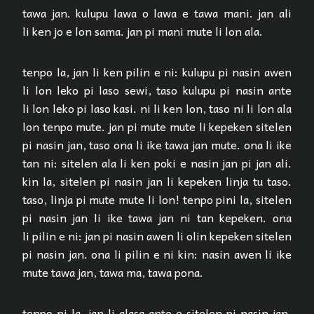
tawa jan. kulupu lawa o lawa e tawa mani. jan ali
li ken jo e lon sama. jan pi mani mute li lon ala.
tenpo la, jan li ken pilin e ni: kulupu pi nasin awen
li lon leko pi laso sewi, taso kulupu pi nasin ante
li lon leko pi laso kasi. ni li ken lon, taso ni li lon ala
lon tenpo mute. jan pi mute mute li kepeken sitelen
pi nasin jan, taso ona li ike tawa jan mute. ona li ike
tan ni: sitelen ala li ken poki e nasin jan pi jan ali.
kin la, sitelen pi nasin jan li kepeken linja tu taso.
taso, linja pi mute mute li lon! tenpo pini la, sitelen
pi nasin jan li ike tawa jan ni tan kepeken. ona
li pilin e ni: jan pi nasin awen li olin kepeken sitelen
pi nasin jan. ona li pilin e ni kin: nasin awen li ike
mute tawa jan, tawa ma, tawa pona.
tenpo ni la, jan li alasa ante e sitelen pi nasin jan.