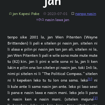
jan
jan Kapesi Pake
2023-07-01
nanpa nasin
jan
tenpo
lipu
nasin lawa jan
nasin lawa jan
tenpo sike 2001 la, jan Wen Pitenten (Wayne
Brittenden) li pali e sitelen pi nasin jan. sitelen ni
li alasa e pilin pi nasin jan tan jan ali. sitelen ni la,
jan Wen Pitenten li pali e wile sona mute mute mute
tu (62) kin. jan li pini e wile sona ni la, jan li ken
lukin e pilin ona lon sitelen pi nasin jan. toki Inli la,
nimi pi sitelen ni li “The Political Compass.” sitelen
[1]
ni li kepeken leko tu tu lon ona sama. leko
ni
li kule ante li sama nasin jan ante. leko pi laso sewi
li pana e nasin lawa e nasin mani. leko jelo li pana
[2]
e nasin ken e nasin mani. (sitelen majuna
li kepeken leko pi loje laso, taso sitelen sin