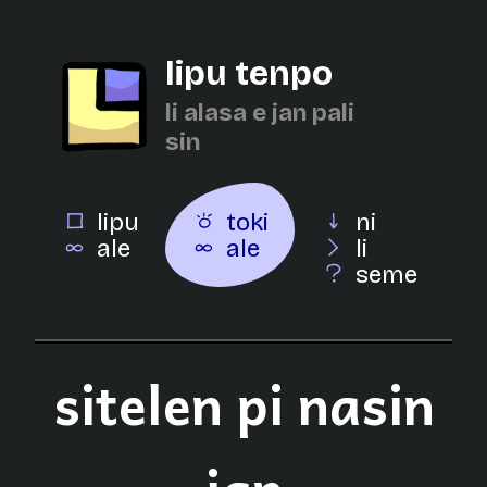
lipu tenpo
li alasa e jan pali
sin
lipu
toki
ni
ale
ale
li
seme
sitelen pi nasin