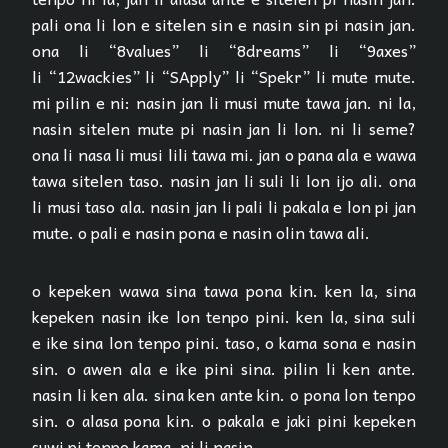
pali ona li lon e sitelen sin e nasin sin pi nasin jan.
ona li “8values” li “8dreams” li “9axes”
li “12wackies” li “SApply” li “Spekr” li mute mute.
mi pilin e ni: nasin jan li musi mute tawa jan. ni la,
nasin sitelen mute pi nasin jan li lon. ni li seme?
ona li nasa li musi lili tawa mi. jan o pana ala e wawa
tawa sitelen taso. nasin jan li suli li lon ijo ali. ona
li musi taso ala. nasin jan li pali li pakala e lon pi jan
mute. o pali e nasin pona e nasin olin tawa ali.
o kepeken wawa sina tawa pona kin. ken la, sina
kepeken nasin ike lon tenpo pini. ken la, sina suli
e ike sina lon tenpo pini. taso, o kama sona e nasin
sin. o awen ala e ike pini sina. pilin li ken ante.
nasin li ken ala. sina ken ante kin. o pona lon tenpo
sin. o alasa pona kin. o pakala e jaki pini kepeken
suwi pi tenpo kama. ni li nasin.