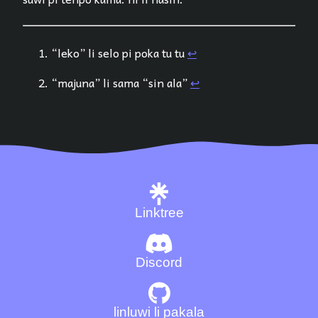
“leko” li selo pi poka tu tu
↩︎
“majuna” li sama “sin ala”
↩︎
Linktree
Discord
linluwi li pakala