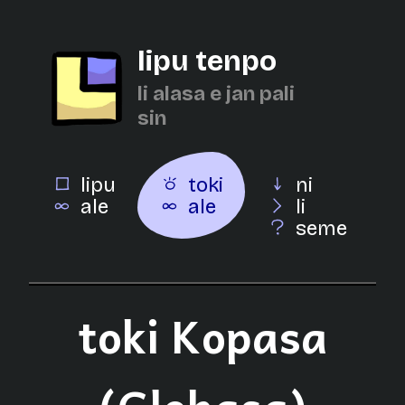
lipu tenpo
li alasa e jan pali
sin
lipu
toki
ni
ale
ale
li
seme
toki Kopasa