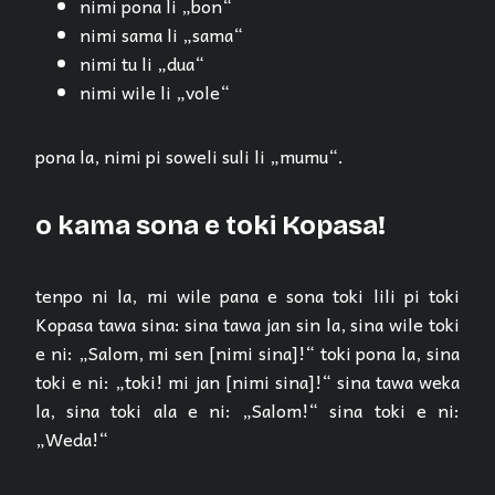
nimi pona li „bon“
nimi sama li „sama“
nimi tu li „dua“
nimi wile li „vole“
pona la, nimi pi soweli suli li „mumu“.
o kama sona e toki Kopasa!
tenpo ni la, mi wile pana e sona toki lili pi toki
Kopasa tawa sina: sina tawa jan sin la, sina wile toki
e ni: „Salom, mi sen [nimi sina]!“ toki pona la, sina
toki e ni: „toki! mi jan [nimi sina]!“ sina tawa weka
la, sina toki ala e ni: „Salom!“ sina toki e ni:
„Weda!“