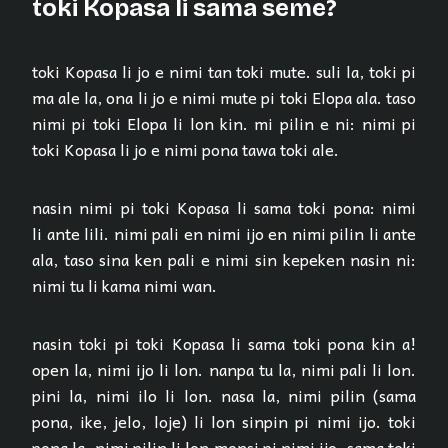
toki Kopasa li sama seme?
toki Kopasa li jo e nimi tan toki mute. suli la, toki pi
ma ale la, ona li jo e nimi mute pi toki Elopa ala. taso
nimi pi toki Elopa li lon kin. mi pilin e ni: nimi pi
toki Kopasa li jo e nimi pona tawa toki ale.
nasin nimi pi toki Kopasa li sama toki pona: nimi
li ante lili. nimi pali en nimi ijo en nimi pilin li ante
ala, taso sina ken pali e nimi sin kepeken nasin ni:
nimi tu li kama nimi wan.
nasin toki pi toki Kopasa li sama toki pona kin a!
open la, nimi ijo li lon. nanpa tu la, nimi pali li lon.
pini la, nimi ilo li lon. nasa la, nimi pilin (sama
pona, ike, jelo, loje) li lon sinpin pi nimi ijo. toki
pona la, nimi pilin li lon monsi pi nimi ijo. sama toki