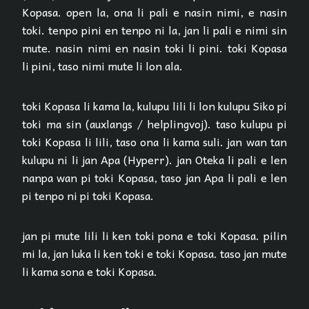
Kopasa. open la, ona li pali e nasin nimi, e nasin
toki. tenpo pini en tenpo ni la, jan li pali e nimi sin
mute. nasin nimi en nasin toki li pini. toki Kopasa
li pini, taso nimi mute li lon ala.
toki Kopasa li kama la, kulupu lili li lon kulupu Siko pi
toki ma sin (auxlangs / helplingvoj). taso kulupu pi
toki Kopasa li lili, taso ona li kama suli. jan wan tan
kulupu ni li jan Apa (Hyperr). jan Oteka li pali e len
nanpa wan pi toki Kopasa, taso jan Apa li pali e len
pi tenpo ni pi toki Kopasa.
jan pi mute lili li ken toki pona e toki Kopasa. pilin
mi la, jan luka li ken toki e toki Kopasa. taso jan mute
li kama sona e toki Kopasa.