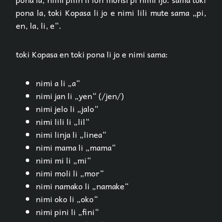
pona la, toki Kopasa li jo e nimi lili mute sama „pi,
en, la, li, e“.
toki Kopasa en toki pona li jo e nimi sama:
nimi a li „a“
nimi jan li „yen“ (/jen/)
nimi jelo li „jalo“
nimi lili li „lil“
nimi linja li „linea“
nimi mama li „mama“
nimi mi li „mi“
nimi moli li „mor“
nimi namako li „namake“
nimi oko li „oko“
nimi pini li „fini“