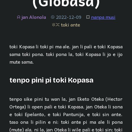
(Globasa)
jan Alonola
2022-12-09
nanpa musi
jan
tenpo
lipu
toki ante
toki ante
toki Kopasa li toki pi ma ale. jan li pali e toki Kopasa
sama toki pona. toki pona la, toki Kopasa li jo e ijo
mute sama.
tenpo pini pi toki Kopasa
tenpo sike pini tu wan la, jan Eketo Oteka (Hector
Ortega) li open pali e toki Kopasa. jan Oteka li sona
e toki Epelanto, e toki Pantunija, e toki sin ante.
taso ona li pilin e ni: toki ante pi ma ale li pona
(mute) ala. ni la, jan Oteka li wile pali e toki sin: toki