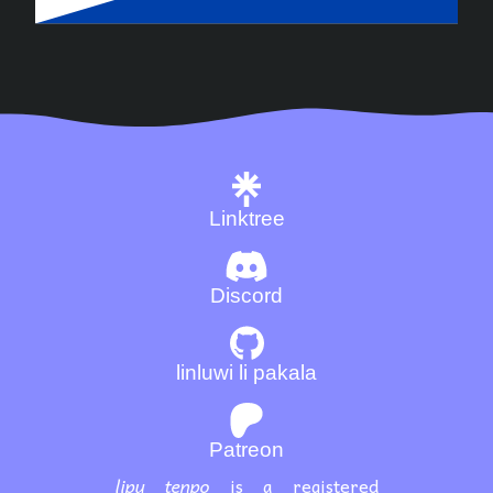
Linktree
Discord
linluwi li pakala
Patreon
lipu tenpo
is a registered