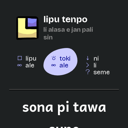
lipu tenpo
li alasa e jan pali
sin
lipu
toki
ni
ale
ale
li
seme
sona pi tawa