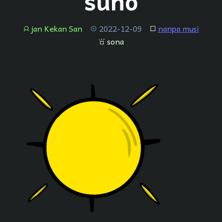
suno
jan Kekan San
2022-12-09
nanpa musi
jan
tenpo
lipu
sona
sona