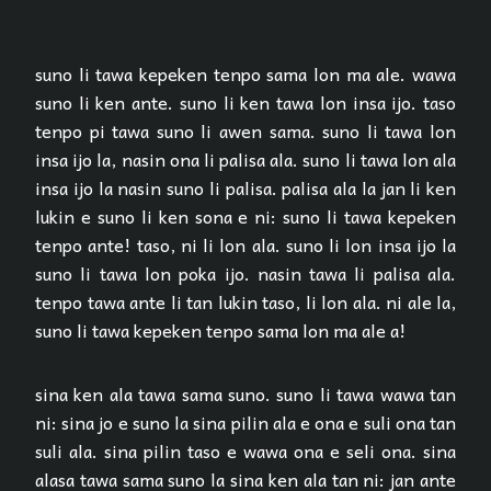
suno li tawa kepeken tenpo sama lon ma ale. wawa
suno li ken ante. suno li ken tawa lon insa ijo. taso
tenpo pi tawa suno li awen sama. suno li tawa lon
insa ijo la, nasin ona li palisa ala. suno li tawa lon ala
insa ijo la nasin suno li palisa. palisa ala la jan li ken
lukin e suno li ken sona e ni: suno li tawa kepeken
tenpo ante! taso, ni li lon ala. suno li lon insa ijo la
suno li tawa lon poka ijo. nasin tawa li palisa ala.
tenpo tawa ante li tan lukin taso, li lon ala. ni ale la,
suno li tawa kepeken tenpo sama lon ma ale a!
sina ken ala tawa sama suno. suno li tawa wawa tan
ni: sina jo e suno la sina pilin ala e ona e suli ona tan
suli ala. sina pilin taso e wawa ona e seli ona. sina
alasa tawa sama suno la sina ken ala tan ni: jan ante