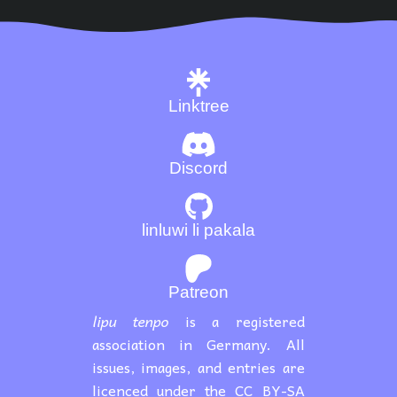
Linktree
Discord
linluwi li pakala
Patreon
lipu tenpo
is a registered
association in Germany. All
issues, images, and entries are
licenced under the CC BY-SA