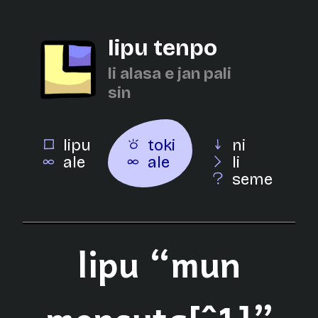
lipu tenpo
li alasa e jan pali
sin
lipu
toki
ni
ale
ale
li
seme
lipu “mun