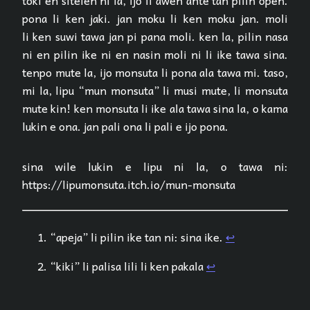
pona li ken jaki. jan moku li ken moku jan. moli
li ken suwi tawa jan pi pana moli. ken la, pilin nasa
ni en pilin ike ni en nasin moli ni li ike tawa sina.
tenpo mute la, ijo monsuta li pona ala tawa mi. taso,
mi la, lipu “mun monsuta” li musi mute, li monsuta
mute kin! ken monsuta li ike ala tawa sina la, o kama
lukin e ona. jan pali ona li pali e ijo pona.
sina wile lukin e lipu ni la, o tawa ni:
https://lipumonsuta.itch.io/mun-monsuta
“apeja” li pilin ike tan ni: sina ike.
↩︎
“kiki” li palisa lili li ken pakala
↩︎