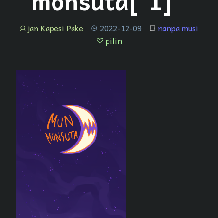
monsuta[^1]”
jan Kapesi Pake
2022-12-09
nanpa musi
jan
tenpo
lipu
pilin
pilin