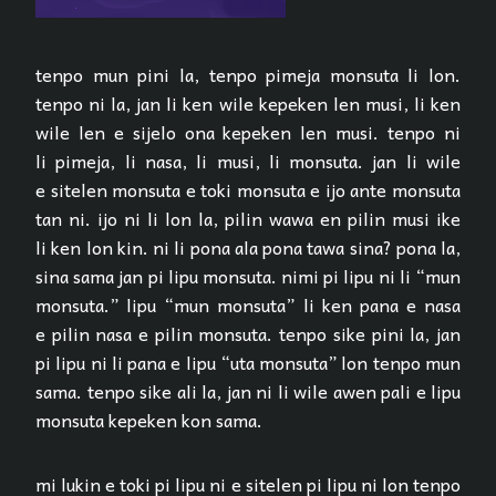
tenpo mun pini la, tenpo pimeja monsuta li lon.
tenpo ni la, jan li ken wile kepeken len musi, li ken
wile len e sijelo ona kepeken len musi. tenpo ni
li pimeja, li nasa, li musi, li monsuta. jan li wile
e sitelen monsuta e toki monsuta e ijo ante monsuta
tan ni. ijo ni li lon la, pilin wawa en pilin musi ike
li ken lon kin. ni li pona ala pona tawa sina? pona la,
sina sama jan pi lipu monsuta. nimi pi lipu ni li “mun
monsuta.” lipu “mun monsuta” li ken pana e nasa
e pilin nasa e pilin monsuta. tenpo sike pini la, jan
pi lipu ni li pana e lipu “uta monsuta” lon tenpo mun
sama. tenpo sike ali la, jan ni li wile awen pali e lipu
monsuta kepeken kon sama.
mi lukin e toki pi lipu ni e sitelen pi lipu ni lon tenpo