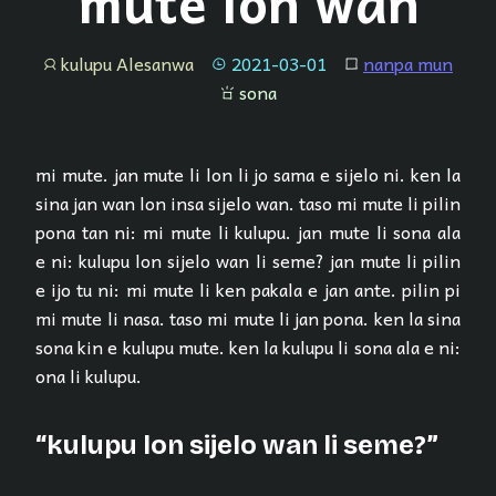
mute lon wan
kulupu Alesanwa
2021-03-01
nanpa mun
jan
tenpo
lipu
sona
sona
mi mute. jan mute li lon li jo sama e sijelo ni. ken la
sina jan wan lon insa sijelo wan. taso mi mute li pilin
pona tan ni: mi mute li kulupu. jan mute li sona ala
e ni: kulupu lon sijelo wan li seme? jan mute li pilin
e ijo tu ni: mi mute li ken pakala e jan ante. pilin pi
mi mute li nasa. taso mi mute li jan pona. ken la sina
sona kin e kulupu mute. ken la kulupu li sona ala e ni:
ona li kulupu.
“kulupu lon sijelo wan li seme?”