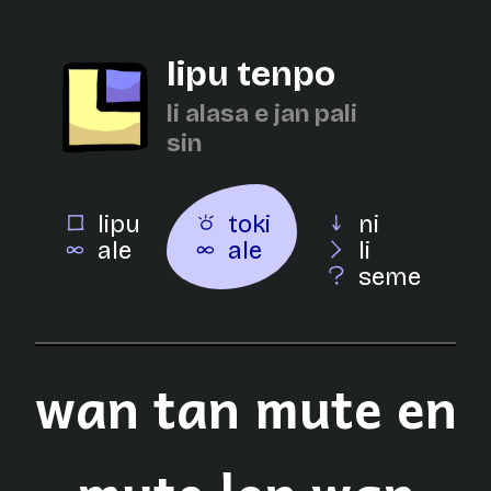
lipu tenpo
li alasa e jan pali
sin
lipu
toki
ni
ale
ale
li
seme
wan tan mute en