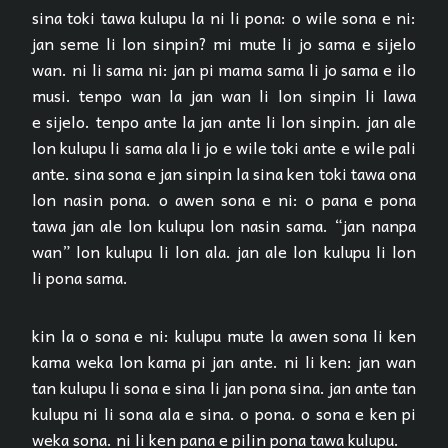
sina toki tawa kulupu la ni li pona: o wile sona e ni:
jan seme li lon sinpin? mi mute li jo sama e sijelo
wan. ni li sama ni: jan pi mama sama li jo sama e ilo
musi. tenpo wan la jan wan li lon sinpin li lawa
e sijelo. tenpo ante la jan ante li lon sinpin. jan ale
lon kulupu li sama ala li jo e wile toki ante e wile pali
ante. sina sona e jan sinpin la sina ken toki tawa ona
lon nasin pona. o awen sona e ni: o pana e pona
tawa jan ale lon kulupu lon nasin sama. “jan nanpa
wan” lon kulupu li lon ala. jan ale lon kulupu li lon
li pona sama.
kin la o sona e ni: kulupu mute la awen sona li ken
kama weka lon kama pi jan ante. ni li ken: jan wan
tan kulupu li sona e sina li jan pona sina. jan ante tan
kulupu ni li sona ala e sina. o pona. o sona e ken pi
weka sona. ni li ken pana e pilin pona tawa kulupu.