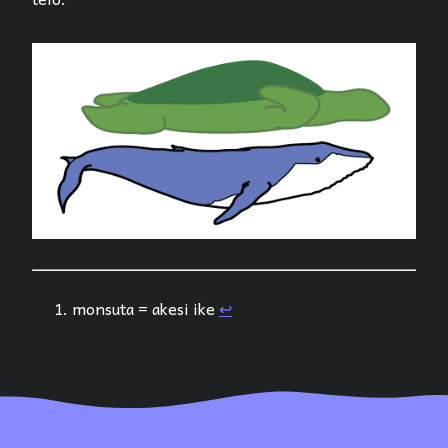
monsuta = akesi ike
↩︎