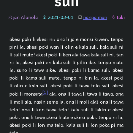
suli
jan Alonola
2021-03-01
nanpa mun
toki
jan
tenpo
lipu
toki
akesi poki li akesi ni: ona li jo e monsi kiwen. tenpo
pini la, akesi poki wan li olin e kala suli. kala suli ni
li suli mute! akesi poki li ken ala tawa kala suli ni. tan
ni la, akesi poki en kala suli li pilin ike. tenpo mute
la, suno li tawa sike. akesi poki li kama suli. akesi
poki li kama suli mute. tenpo ni kin la, akesi poki
li olin e kala suli. akesi poki li tawa telo suli. akesi
[1]
poki li monsuta
ala. ona li tawa li tawa li tawa. ona
li moli ala. nasin seme la, ona li moli ala? ona li tawa
telo! ona li ken tawa telo! kala suli li lukin e akesi
poki. ona li tawa akesi li uta e akesi poki. tenpo ni la,
akesi poki li lon ma telo. kala suli li lon poka pi ma
telo.