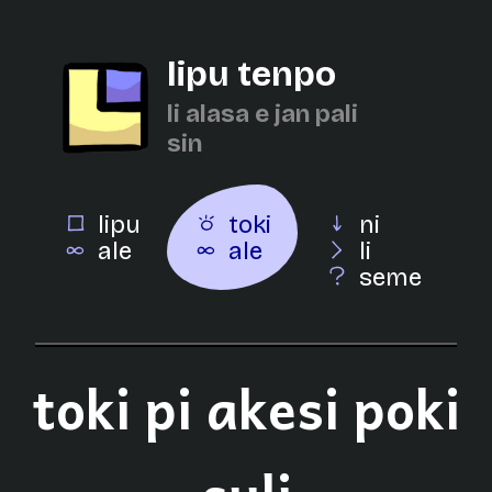
lipu tenpo
li alasa e jan pali
sin
lipu
toki
ni
ale
ale
li
seme
toki pi akesi poki