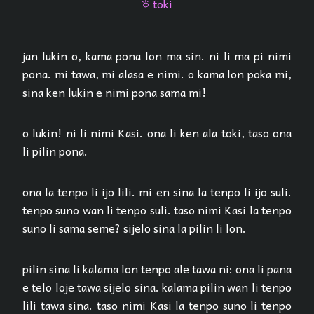
toki
toki
jan lukin o, kama pona lon ma sin. ni li ma pi nimi
pona. mi tawa, mi alasa e nimi. o kama lon poka mi,
sina ken lukin e nimi pona sama mi!
o lukin! ni li nimi Kasi. ona li ken ala toki, taso ona
li pilin pona.
ona la tenpo li ijo lili. mi en sina la tenpo li ijo suli.
tenpo suno wan li tenpo suli. taso nimi Kasi la tenpo
suno li sama seme? sijelo sina la pilin li lon.
pilin sina li kalama lon tenpo ale tawa ni: ona li pana
e telo loje tawa sijelo sina. kalama pilin wan li tenpo
lili tawa sina. taso nimi Kasi la tenpo suno li tenpo