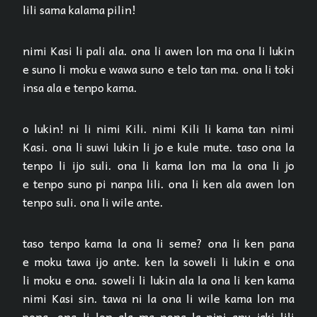
lili sama kalama pilin!
nimi Kasi li pali ala. ona li awen lon ma ona li lukin
e suno li moku e wawa suno e telo tan ma. ona li toki
insa ala e tenpo kama.
o lukin! ni li nimi Kili. nimi Kili li kama tan nimi
Kasi. ona li suwi lukin li jo e kule mute. taso ona la
tenpo li ijo suli. ona li kama lon ma la ona li jo
e tenpo suno pi nanpa lili. ona li ken ala awen lon
tenpo suli. ona li wile ante.
taso tenpo kama la ona li seme? ona li ken pana
e moku tawa ijo ante. ken la soweli li lukin e ona
li moku e ona. soweli li lukin ala la ona li ken kama
nimi Kasi sin. tawa ni la ona li wile kama lon ma
pona. ona li lon ala ma pona la pipi anu jaki lili