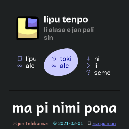
lipu tenpo
li alasa e jan pali
sin
lipu
toki
ni
ale
ale
li
seme
ma pi nimi pona
jan Telakoman
2021-03-01
nanpa mun
jan
tenpo
lipu