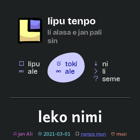
lipu tenpo
li alasa e jan pali
sin
lipu
toki
ni
ale
ale
li
seme
leko nimi
jan Ali
2021-03-01
nanpa mun
musi
jan
tenpo
lipu
musi