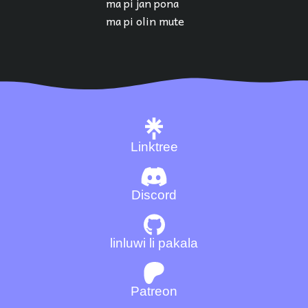
ma pi jan pona
ma pi olin mute
Linktree
Discord
linluwi li pakala
Patreon