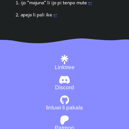
ijo "majuna" li ijo pi tenpo mute
↩︎
apeja li pali ike
↩︎
Linktree
Discord
linluwi li pakala
Patreon