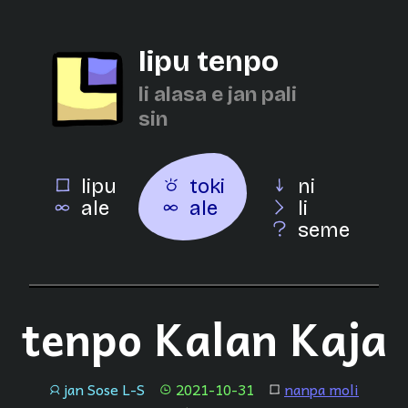
lipu tenpo
li alasa e jan pali
sin
lipu
toki
ni
ale
ale
li
seme
tenpo Kalan Kaja
jan Sose L-S
2021-10-31
nanpa moli
jan
tenpo
lipu