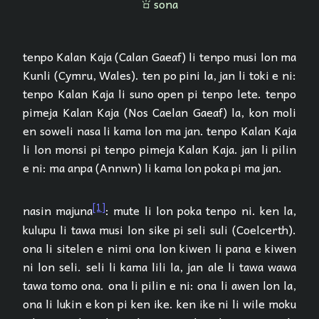
sona
sona
tenpo Kalan Kaja (Calan Gaeaf) li tenpo musi lon ma
Kunli (Cymru, Wales). ten po pini la, jan li toki e ni:
tenpo Kalan Kaja li suno open pi tenpo lete. tenpo
pimeja Kalan Kaja (Nos Caelan Gaeaf) la, kon moli
en soweli nasa li kama lon ma jan. tenpo Kalan Kaja
li lon monsi pi tenpo pimeja Kalan Kaja. jan li pilin
e ni: ma anpa (Annwn) li kama lon poka pi ma jan.
[1]
nasin majuna
: mute li lon poka tenpo ni. ken la,
kulupu li tawa musi lon sike pi seli suli (Coelcerth).
ona li sitelen e nimi ona lon kiwen li pana e kiwen
ni lon seli. seli li kama lili la, jan ale li tawa wawa
tawa tomo ona. ona li pilin e ni: ona li awen lon la,
ona li lukin e kon pi ken ike. ken ike ni li wile moku