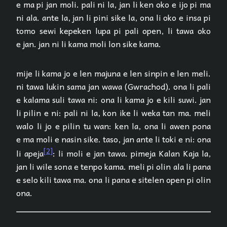
e ma pi jan moli. pali ni la, jan li ken oko e ijo pi ma
ni ala. ante la, jan li pini sike la, ona li oko e insa pi
tomo sewi kepeken lupa pi pali open, li tawa oko
e jan. jan ni li kama moli lon sike kama.
mije li kama jo e len majuna e len sinpin e len meli.
ni tawa lukin sama jan wawa (Gwrachod). ona li pali
e kalama suli tawa ni: ona li kama jo e kili suwi. jan
li pilin e ni: pali ni la, kon ike li weka tan ma. meli
walo li jo e pilin tu wan: ken la, ona li awen pona
e ma moli e nasin sike. taso, jan ante li toki e ni: ona
[2]
li apeja
: li moli e jan tawa. pimeja Kalan Kaja la,
jan li wile sona e tenpo kama. meli pi olin ala li pana
e selo kili tawa ma. ona li pana e sitelen open pi olin
ona.