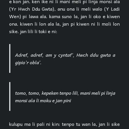
e kon jan. ken ike ni li mani meli pi linja monsi ala
(Yr Hwch Ddu Gwta), anu ona li meli walo (Y Ladi
Wen) pi lawa ala. kama suno la, jan li oko e kiwen
ona. kiwen li lon ala la, jan pi kiwen ni li moli lon
sike. jan lili li toki e ni:
Adref, adref, am y cyntaf', Hwch ddu gwta a
gipio'r obla’.
tomo, tomo, kepeken tenpo lili, mani meli pi linja
monsi ala li moku e jan pini
kulupu ma li pali ni kin: tenpo tu wan la, jan li sike