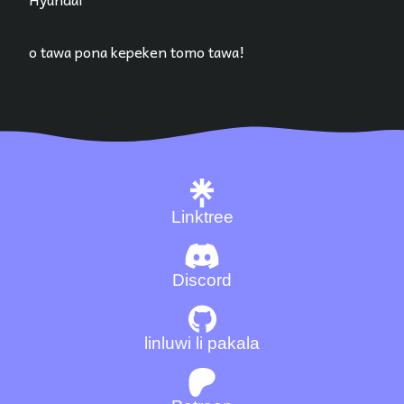
o tawa pona kepeken tomo tawa!
Linktree
Discord
linluwi li pakala