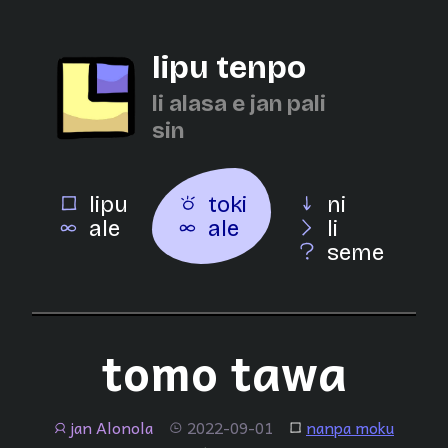
lipu tenpo
li alasa e jan pali
sin
lipu
toki
ni
ale
ale
li
seme
tomo tawa
jan Alonola
2022-09-01
nanpa moku
jan
tenpo
lipu