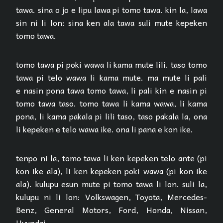
tawa. sina o jo e lipu lawa pi tomo tawa. kin la, lawa
sin ni li lon: sina ken ala tawa suli mute kepeken
tomo tawa.
tomo tawa pi poki wawa li kama mute lili. taso tomo
tawa pi telo wawa li kama mute. ma mute li pali
e nasin pona tawa tomo tawa, li pali kin e nasin pi
tomo tawa taso. tomo tawa li kama wawa, li kama
pona, li kama pakala pi lili taso, taso pakala la, ona
li kepeken e telo wawa ike. ona li pana e kon ike.
tenpo ni la, tomo tawa li ken kepeken telo ante (pi
kon ike ala), li ken kepeken poki wawa (pi kon ike
ala). kulupu esun mute pi tomo tawa li lon. suli la,
kulupu ni li lon: Volkswagen, Toyota, Mercedes-
Benz, General Motors, Ford, Honda, Nissan,
Hyundai