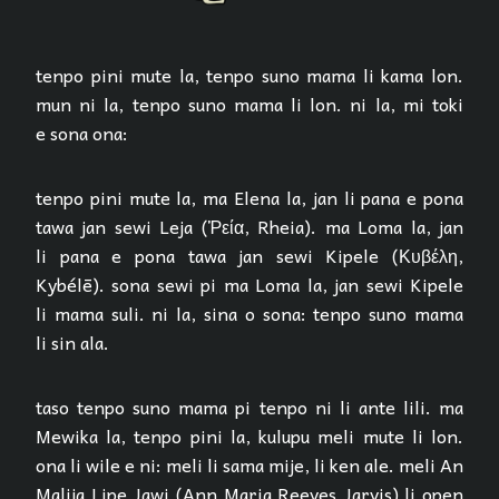
tenpo pini mute la, tenpo suno mama li kama lon.
mun ni la, tenpo suno mama li lon. ni la, mi toki
e sona ona:
tenpo pini mute la, ma Elena la, jan li pana e pona
tawa jan sewi Leja (Ῥεία, Rheia). ma Loma la, jan
li pana e pona tawa jan sewi Kipele (Κυβέλη,
Kybélē). sona sewi pi ma Loma la, jan sewi Kipele
li mama suli. ni la, sina o sona: tenpo suno mama
li sin ala.
taso tenpo suno mama pi tenpo ni li ante lili. ma
Mewika la, tenpo pini la, kulupu meli mute li lon.
ona li wile e ni: meli li sama mije, li ken ale. meli An
Malija Lipe Jawi (Ann Maria Reeves Jarvis) li open