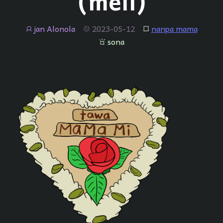
(meli)
jan Alonola
2023-05-12
nanpa mama
jan
tenpo
lipu
sona
sona