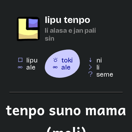
lipu tenpo
li alasa e jan pali
sin
lipu
toki
ni
ale
ale
li
seme
tenpo suno mama