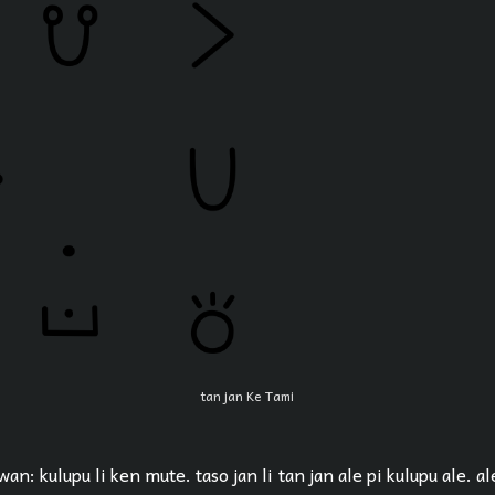
tan jan Ke Tami
an: kulupu li ken mute. taso jan li tan jan ale pi kulupu ale. al