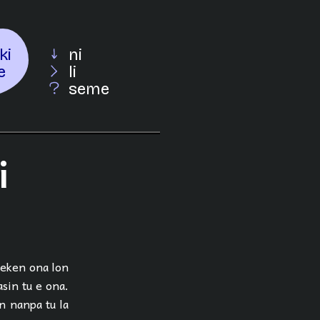
ki
ni
e
li
seme
i
epeken ona lon
asin tu e ona.
n nanpa tu la