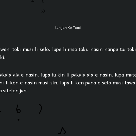
tan jan Ke Tami
an: toki musi li selo. lupa li insa toki. nasin nanpa tu: toki
ki.
akala ala e nasin. lupa tu kin li pakala ala e nasin. lupa mut
ni li ken e nasin musi sin. lupa li ken pana e selo musi tawa 
a sitelen jan: