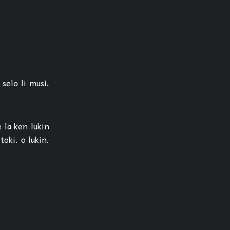
 selo li musi.
e la ken lukin
toki. o lukin.