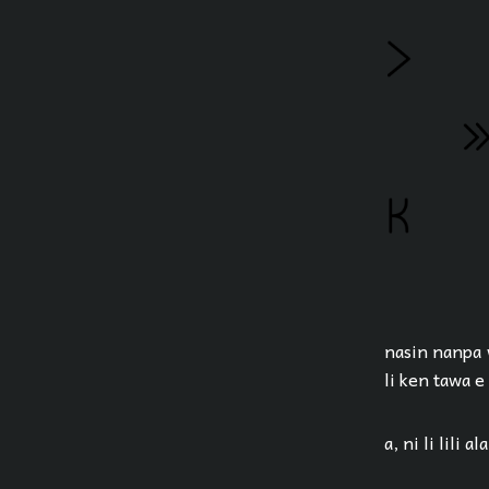
nasin nanpa w
li ken tawa e
a, ni li lili a