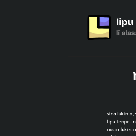
lipu
li alas
sina lukin o,
lipu tenpo. n
nasin lukin 