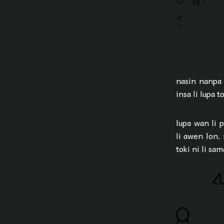
nasin nanpa w
insa li lupa to
lupa wan li p
li awen lon. 
toki ni li sam