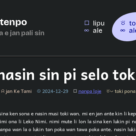
 tenpo
lipu
to
ale
al
a e jan pali sin
nasin sin pi selo tok
jan Ke Tami
2024-12-29
nanpa loje
toki pona
jan
tenpo
lipu
toki pona
 sina ken sona e nasin musi toki wan. mi en jan ante kin li k
imi ona li Leko Nimi. nimi mute li lon la sina ken lukin pi n
nanpa wan la o lukin tan poka wan tawa poka ante. nasin luki