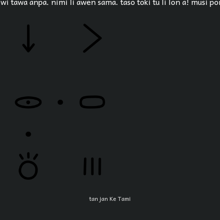
ewi tawa anpa. nimi li awen sama. taso toki tu li lon a! musi po
tan jan Ke Tami