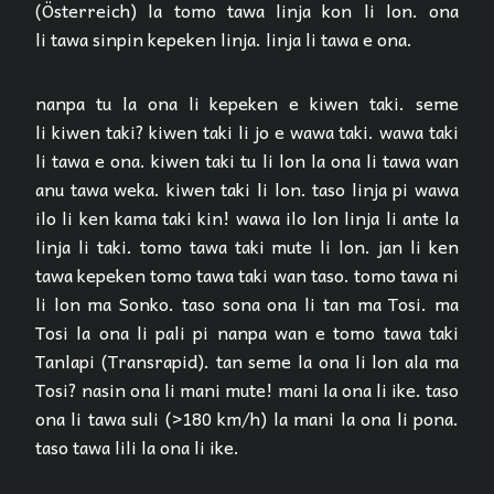
(Österreich) la tomo tawa linja kon li lon. ona
li tawa sinpin kepeken linja. linja li tawa e ona.
nanpa tu la ona li kepeken e kiwen taki. seme
li kiwen taki? kiwen taki li jo e wawa taki. wawa taki
li tawa e ona. kiwen taki tu li lon la ona li tawa wan
anu tawa weka. kiwen taki li lon. taso linja pi wawa
ilo li ken kama taki kin! wawa ilo lon linja li ante la
linja li taki. tomo tawa taki mute li lon. jan li ken
tawa kepeken tomo tawa taki wan taso. tomo tawa ni
li lon ma Sonko. taso sona ona li tan ma Tosi. ma
Tosi la ona li pali pi nanpa wan e tomo tawa taki
Tanlapi (Transrapid). tan seme la ona li lon ala ma
Tosi? nasin ona li mani mute! mani la ona li ike. taso
ona li tawa suli (>180 km/h) la mani la ona li pona.
taso tawa lili la ona li ike.