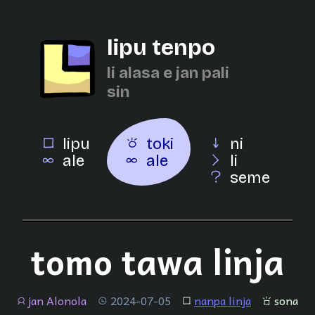
lipu tenpo
li alasa e jan pali
sin
lipu
toki
ni
ale
ale
li
seme
tomo tawa linja
jan Alonola
2024-07-05
nanpa linja
sona
jan
tenpo
lipu
sona