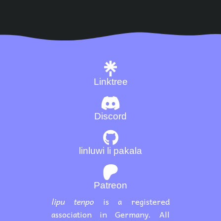
Linktree
Discord
linluwi li pakala
Patreon
lipu tenpo
is a registered
association in Germany. All