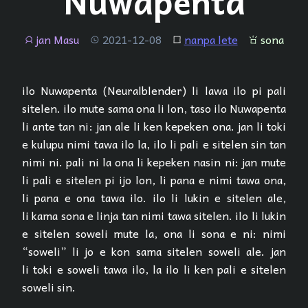
Nuwapenta
jan Masu
2021-12-08
nanpa lete
sona
jan
tenpo
lipu
sona
ilo Nuwapenta (Neuralblender) li lawa ilo pi pali
sitelen. ilo mute sama ona li lon, taso ilo Nuwapenta
li ante tan ni: jan ale li ken kepeken ona. jan li toki
e kulupu nimi tawa ilo la, ilo li pali e sitelen sin tan
nimi ni. pali ni la ona li kepeken nasin ni: jan mute
li pali e sitelen pi ijo lon, li pana e nimi tawa ona,
li pana e ona tawa ilo. ilo li lukin e sitelen ale,
li kama sona e linja tan nimi tawa sitelen. ilo li lukin
e sitelen soweli mute la, ona li sona e ni: nimi
“soweli” li jo e kon sama sitelen soweli ale. jan
li toki e soweli tawa ilo, la ilo li ken pali e sitelen
soweli sin.