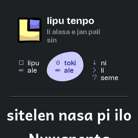
lipu tenpo
li alasa e jan pali
sin
lipu
toki
ni
ale
ale
li
seme
sitelen nasa pi ilo