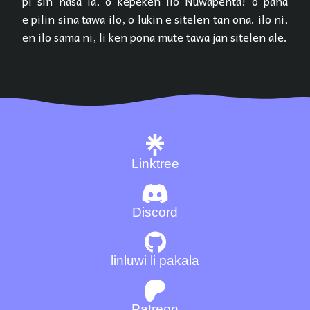
pi sin nasa la, o kepeken ilo Nuwapenta! o pana
e pilin sina tawa ilo, o lukin e sitelen tan ona. ilo ni,
en ilo sama ni, li ken pona mute tawa jan sitelen ale.
Linktree
Discord
linluwi li pakala
Patreon