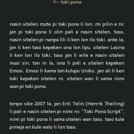
toki pona
toki pona
nasin sitelen mute pi toki pona li lon. mi pilin e ni:
jan pi toki pona li olin pali e nasin sitelen. taso,
nasin sitelen pi nanpa lili li ken lon ilo toki. ante la,
jan li ken taso kepeken ona lon lipu. sitelen Lasina
li ken lon ilo toki, taso jan li wile e nasin sitelen
musi sin. tan ni la, ona li pali e sitelen kepeken
Emosi. Emosi li kama tan kulupu Uniko. jan ali li ken
toki kepeken sitelen ni. sitelen wan li sama nimi
wan pi toki pona.
tenpo sike 2007 la, jan Enli Telin (Henrik Theiling)
li pali e nasin sitelen pi nimi ni: “Toki Pona Script”.
nimi pi toki pona li sama sitelen wan taso. taso kule
pimeja en kule walo li lon taso.