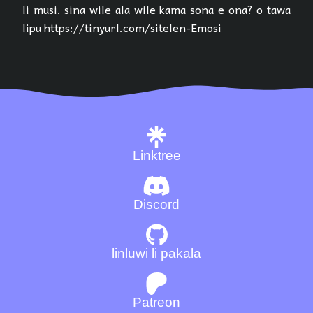
li musi. sina wile ala wile kama sona e ona? o tawa
lipu https://tinyurl.com/sitelen-Emosi
Linktree
Discord
linluwi li pakala
Patreon