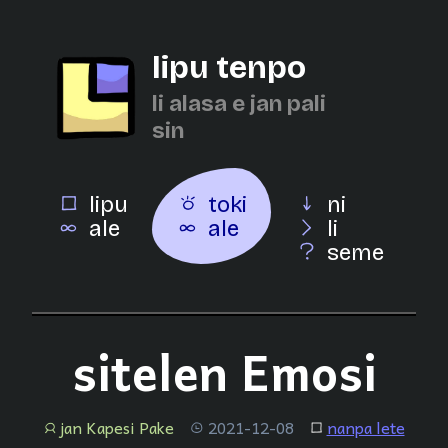
lipu tenpo
li alasa e jan pali
sin
lipu
toki
ni
ale
ale
li
seme
sitelen Emosi
jan Kapesi Pake
2021-12-08
nanpa lete
jan
tenpo
lipu