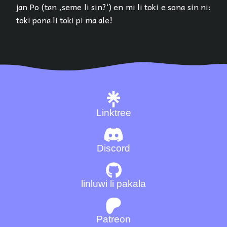
jan Po (tan ‚seme li sin?‘) en mi li toki e sona sin ni:
toki pona li toki pi ma ale!
Linktree
Discord
linluwi li pakala
Patreon