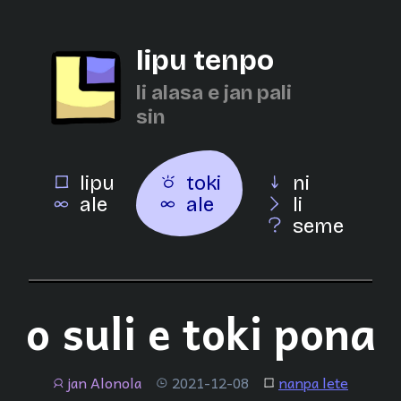
lipu tenpo
li alasa e jan pali
sin
lipu
toki
ni
ale
ale
li
seme
o suli e toki pona
jan Alonola
2021-12-08
nanpa lete
jan
tenpo
lipu