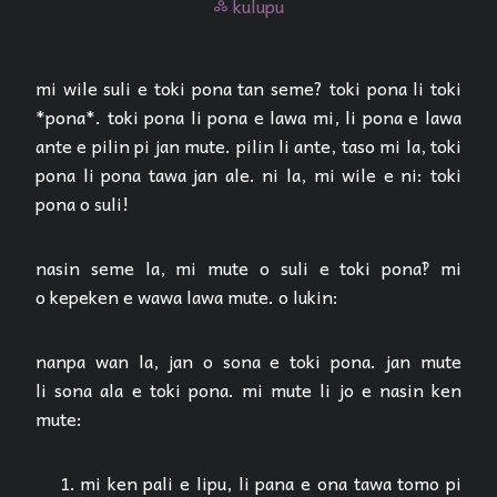
kulupu
kulupu
mi wile suli e toki pona tan seme? toki pona li toki
*pona*. toki pona li pona e lawa mi, li pona e lawa
ante e pilin pi jan mute. pilin li ante, taso mi la, toki
pona li pona tawa jan ale. ni la, mi wile e ni: toki
pona o suli!
nasin seme la, mi mute o suli e toki pona‽ mi
o kepeken e wawa lawa mute. o lukin:
nanpa wan la, jan o sona e toki pona. jan mute
li sona ala e toki pona. mi mute li jo e nasin ken
mute:
mi ken pali e lipu, li pana e ona tawa tomo pi