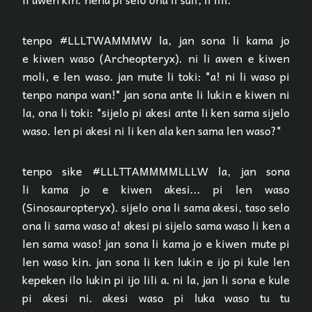
tenpo #LLLTWAMMMW la, jan sona li kama jo
e kiwen waso (Archeopteryx). ni li awen e kiwen
moli, e len waso. jan mute li toki: "a! ni li waso pi
tenpo nanpa wan!" jan sona ante li lukin e kiwen ni
la, ona li toki: "sijelo pi akesi ante li ken sama sijelo
waso. len pi akesi ni li ken ala ken sama len waso?"
tenpo sike #LLLTTAMMMMLLLW la, jan sona
li kama jo e kiwen akesi... pi len waso
(Sinosauropteryx). sijelo ona li sama akesi, taso selo
ona li sama waso a! akesi pi sijelo sama waso li ken a
len sama waso! jan sona li kama jo e kiwen mute pi
len waso kin. jan sona li ken lukin e ijo pi kule len
kepeken ilo lukin pi ijo lili a. ni la, jan li sona e kule
pi akesi ni. akesi waso pi luka waso tu tu