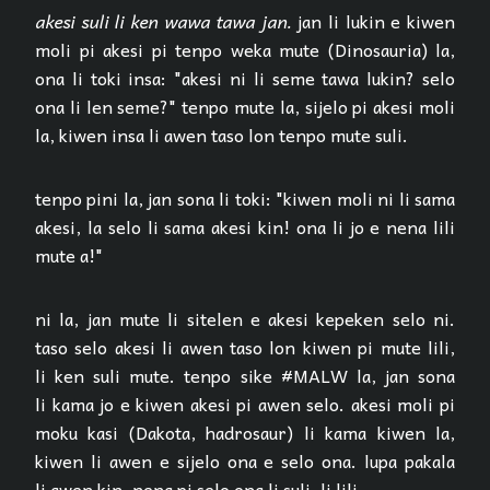
akesi suli li ken wawa tawa jan.
jan li lukin e kiwen
moli pi akesi pi tenpo weka mute (Dinosauria) la,
ona li toki insa: "akesi ni li seme tawa lukin? selo
ona li len seme?" tenpo mute la, sijelo pi akesi moli
la, kiwen insa li awen taso lon tenpo mute suli.
tenpo pini la, jan sona li toki: "kiwen moli ni li sama
akesi, la selo li sama akesi kin! ona li jo e nena lili
mute a!"
ni la, jan mute li sitelen e akesi kepeken selo ni.
taso selo akesi li awen taso lon kiwen pi mute lili,
li ken suli mute. tenpo sike #MALW la, jan sona
li kama jo e kiwen akesi pi awen selo. akesi moli pi
moku kasi (Dakota, hadrosaur) li kama kiwen la,
kiwen li awen e sijelo ona e selo ona. lupa pakala
li awen kin. nena pi selo ona li suli, li lili.