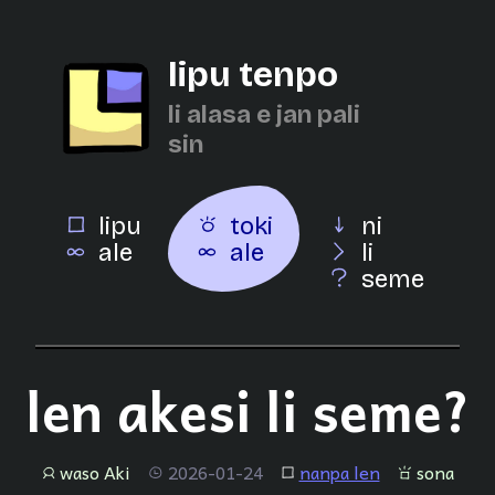
lipu tenpo
li alasa e jan pali
sin
lipu
toki
ni
ale
ale
li
seme
len akesi li seme?
waso Aki
2026-01-24
nanpa len
sona
jan
tenpo
lipu
sona