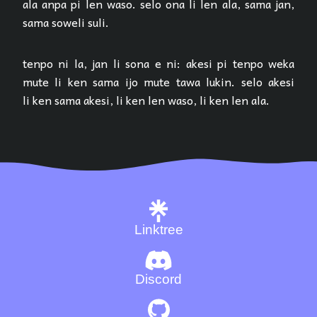
ala anpa pi len waso. selo ona li len ala, sama jan,
sama soweli suli.
tenpo ni la, jan li sona e ni: akesi pi tenpo weka
mute li ken sama ijo mute tawa lukin. selo akesi
li ken sama akesi, li ken len waso, li ken len ala.
Linktree
Discord