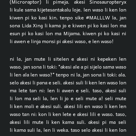
(Microraptor) li pimeja. akesi Sinosauropteryx
li kule sama ki­je­te­san­ta­ka­lu loje. len waso li ken lon
kiwen pi ko kasi kin. tenpo sike #MALLLW la, jan
sona Lida Xing li kama jo e kiwen pi ko kasi lon ma
esun pi ko kasi lon ma Mijama. kiwen pi ko kasi ni
li awen e linja monsi pi akesi waso, e len waso!
ni la, jan mute li sitelen e akesi ni kepeken len
waso. jan sona li toki: "akesi ale a pi sijelo sama waso
li len ala len waso?" tenpo ni la, jan sona li toki: ala.
selo akesi li pana e seli. akesi suli li ken len waso lon
ma lete tan ni: len li awen e seli. taso, akesi suli
li lon ma seli la, len li jo e seli mute a! seli mute
li ken moli e akesi suli. akesi lili en waso li ken len
waso tan ni: kon li ken lete e akesi lili e waso. taso,
akesi lili mute li ken kama suli. akesi pi ma seli
li kama suli la, len li weka. taso selo akesi li ken lon