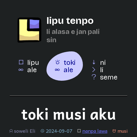
lipu tenpo
li alasa e jan pali
sin
lipu
toki
ni
ale
ale
li
seme
toki musi aku
soweli Eli
2024-09-07
nanpa lawa
musi
jan
tenpo
lipu
musi