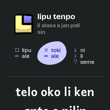
lipu tenpo
li alasa e jan pali
sin
lipu
toki
ni
ale
ale
li
seme
telo oko li ken