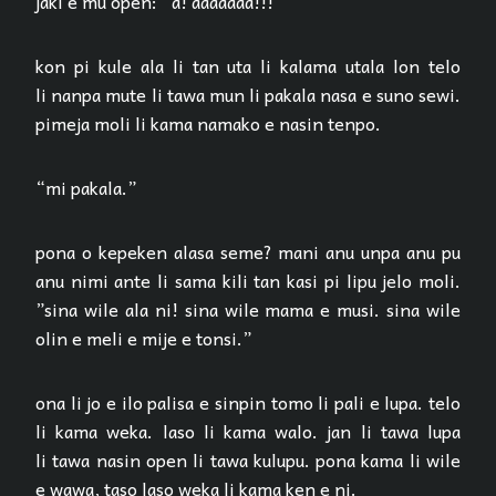
jaki e mu open: “a! aaaaaaa!!!”
kon pi kule ala li tan uta li kalama utala lon telo
li nanpa mute li tawa mun li pakala nasa e suno sewi.
pimeja moli li kama namako e nasin tenpo.
“mi pakala.”
pona o kepeken alasa seme? mani anu unpa anu pu
anu nimi ante li sama kili tan kasi pi lipu jelo moli.
”sina wile ala ni! sina wile mama e musi. sina wile
olin e meli e mije e tonsi.”
ona li jo e ilo palisa e sinpin tomo li pali e lupa. telo
li kama weka. laso li kama walo. jan li tawa lupa
li tawa nasin open li tawa kulupu. pona kama li wile
e wawa, taso laso weka li kama ken e ni.