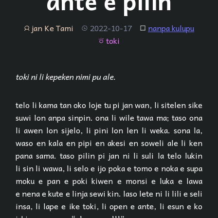
ante e pilin
jan Ke Tami
2022-10-17
nanpa kulupu
jan
tenpo
lipu
toki
toki
toki ni li kepeken nimi pu ale.
telo li kama tan oko loje tu pi jan wan, li sitelen sike
suwi lon anpa sinpin. ona li wile tawa ma; taso ona
li awen lon sijelo, li pini lon len li weka. sona la,
waso en kala en pipi en akesi en soweli ale li ken
pana sama. taso pilin pi jan ni li suli la telo lukin
li sin li wawa, li selo e ijo poka e tomo e noka e supa
moku e pan e poki kiwen e monsi e luka e lawa
e nena e kute e linja sewi kin. laso lete ni li lili e seli
insa, li lape e ike toki, li open e ante, li esun e ko