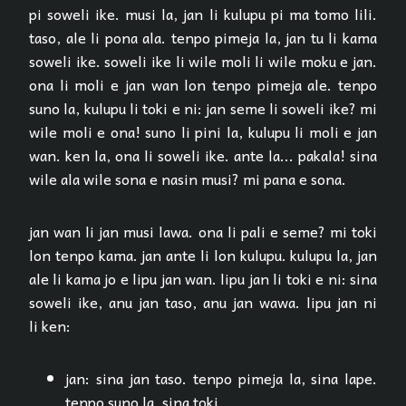
pi soweli ike. musi la, jan li kulupu pi ma tomo lili.
taso, ale li pona ala. tenpo pimeja la, jan tu li kama
soweli ike. soweli ike li wile moli li wile moku e jan.
ona li moli e jan wan lon tenpo pimeja ale. tenpo
suno la, kulupu li toki e ni: jan seme li soweli ike? mi
wile moli e ona! suno li pini la, kulupu li moli e jan
wan. ken la, ona li soweli ike. ante la... pakala! sina
wile ala wile sona e nasin musi? mi pana e sona.
jan wan li jan musi lawa. ona li pali e seme? mi toki
lon tenpo kama. jan ante li lon kulupu. kulupu la, jan
ale li kama jo e lipu jan wan. lipu jan li toki e ni: sina
soweli ike, anu jan taso, anu jan wawa. lipu jan ni
li ken:
jan: sina jan taso. tenpo pimeja la, sina lape.
tenpo suno la, sina toki.