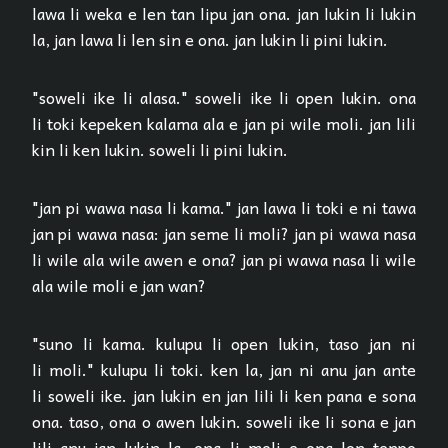
lawa li weka e len tan lipu jan ona. jan lukin li lukin
la, jan lawa li len sin e ona. jan lukin li pini lukin.
"soweli ike li alasa." soweli ike li open lukin. ona
li toki kepeken kalama ala e jan pi wile moli. jan lili
kin li ken lukin. soweli li pini lukin.
"jan pi wawa nasa li kama." jan lawa li toki e ni tawa
jan pi wawa nasa: jan seme li moli? jan pi wawa nasa
li wile ala wile awen e ona? jan pi wawa nasa li wile
ala wile moli e jan wan?
"suno li kama. kulupu li open lukin, taso jan ni
li moli." kulupu li toki. ken la, jan ni anu jan ante
li soweli ike. jan lukin en jan lili li ken pana e sona
ona. taso, ona o awen lukin. soweli ike li sona e jan
lili anu jan lukin la, ona li moli e ona lon tenpo