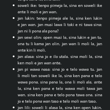
soweli ike: tenpo pimeja la, sina en soweli ike
ante li moli e jan wan.
jan lukin: tenpo pimeja ale la, sina ken lukin
e jan wan. jan musi lawa li toki e ni tawa sina:
jan ni li pona ala pona?
jan sewi olin: open musi la, sina lukin e jan tu.
ona tu li kama jan olin. jan wan li moli la, jan
ante kin li moli.
jan alasa: sina jo e ilo utala. sina moli la, sina
ken moli e jan wan ante.
jan pi wawa nasa: sina jo e telo wawa tu. jan
li moli tan soweli ike la, sina ken pana e telo
wawa pona. sina pana la, ona li moli ala. ante
la, sina ken pana e telo wawa moli tawa jan
wan. sina ken pana e telo pona tawa ona. sina
jo e telo pona wan taso e telo moli wan taso.
jan lili: soweli li alasa la, sina ken open lukin.