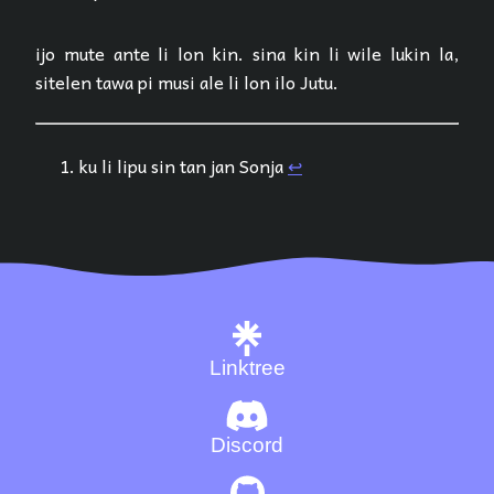
ijo mute ante li lon kin. sina kin li wile lukin la,
sitelen tawa pi musi ale li lon ilo Jutu.
ku li lipu sin tan jan Sonja
↩︎
Linktree
Discord