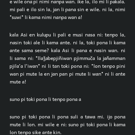
e wile ona pi nimi nanpa wan. ike la, ilo mi li pakala.
mi pali e ilo sin la, jan li pana sin e wile. ni la, nimi
"suwi" li kama nimi nanpa wan a!
kala Asi en kulupu li pali e musi nasa ni: tenpo la,
nasin toki ale li kama ante. ni la, toki pona li kama
ante sama seme? kala Asi li pana e nasin wan. ni
li sama ni: "llaǯabepjiňiwan pjimmuča la jaňamman
pjila'a l'iwan" ni li tan toki pona ni: "lon tenpo pini
wan pi mute la en jan pan pi mute li wan" ni li ante
mute a!
suno pi toki pona li tenpo pona a
suno pi toki pona li pona suli a tawa mi. ijo pona
mute li lon. mi wile e ni: suno pi toki pona li kama
lon tenpo sike ante kin.