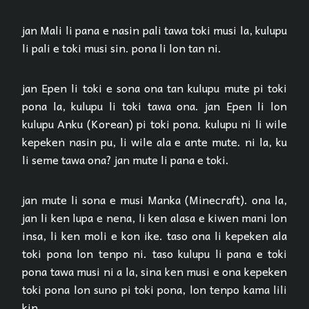
jan Mali li pana e nasin pali tawa toki musi la, kulupu
li pali e toki musi sin. pona li lon tan ni.
jan Epen li toki e sona ona tan kulupu mute pi toki
pona la, kulupu li toki tawa ona. jan Epen li lon
kulupu Anku (Korean) pi toki pona. kulupu ni li wile
kepeken nasin pu, li wile ala e ante mute. ni la, ku
li seme tawa ona? jan mute li pana e toki.
jan mute li sona e musi Manka (Minecraft). ona la,
jan li ken lupa e nena, li ken alasa e kiwen mani lon
insa, li ken moli e kon ike. taso ona li kepeken ala
toki pona lon tenpo ni. taso kulupu li pana e toki
pona tawa musi ni a la, sina ken musi e ona kepeken
toki pona lon suno pi toki pona, lon tenpo kama lili
kin.