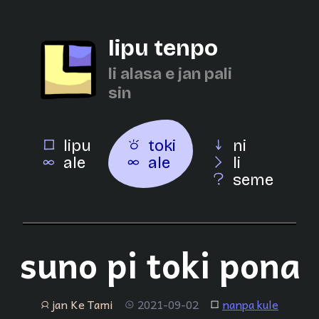
lipu tenpo
li alasa e jan pali
sin
lipu
toki
ni
ale
ale
li
seme
suno pi toki pona
jan Ke Tami
2021-09-02
nanpa kule
jan
tenpo
lipu