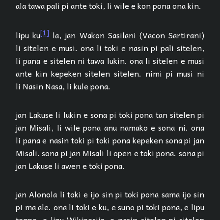
ala tawa pali pi ante toki, li wile e kon pona ona kin.
[1]
lipu ku
la, jan Wakon Sasilani (Vacon Sartirani)
li sitelen e musi. ona li toki e nasin pi pali sitelen,
li pana e sitelen ni tawa lukin. ona li sitelen e musi
ante kin kepeken sitelen sitelen. nimi pi musi ni
li Nasin Nasa, li kule pona.
jan Lakuse li lukin e sona pi toki pona tan sitelen pi
jan Misali, li wile pona anu namako e sona ni. ona
li pana e nasin toki pi toki pona kepeken sona pi jan
Misali. sona pi jan Misali li open e toki pona. sona pi
jan Lakuse li awen e toki pona.
jan Alonola li toki e ijo sin pi toki pona sama ijo sin
pi ma ale. ona li toki e ku, e suno pi toki pona, e lipu
tenpo, e lipu Wikipesija, e nasin sitelen pi sitelen