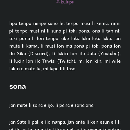
kulupu
kulupu
lipu tenpo nanpa suno la, tenpo musi li kama. nimi
pi tenpo musi ni li suno pi toki pona. ona li tan ni:
toki pona li lon tenpo sike luka luka luka luka. jan
mute li kama, li musi lon ma pona pi toki pona lon
ilo Siko (Discord), li lukin lon ilo Jutu (Youtube),
li lukin lon ilo Tuwisi (Twitch). mi lon kin. mi wile
lukin e mute la, mi lape lili taso.
sona
jan mute li sona e ijo, li pana e sona ona.
jan Sate li pali e ilo nanpa. jan ante li ken esun e lili
pi ilo ni la, ona kin li ken pali e ilo nanpa kepeken