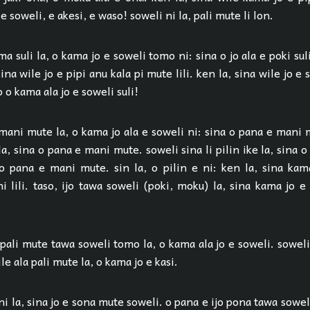
e soweli, e akesi, e waso! soweli ni la, pali mute li lon.
 ma suli la, o kama jo e soweli tomo ni: sina o jo ala e poki sul
sina wile jo e pipi anu kala pi mute lili. ken la, sina wile jo e 
so o kama ala jo e soweli suli!
 mani mute la, o kama jo ala e soweli ni: sina o pana e mani
a, sina o pana e mani mute. soweli sina li pilin ike la, sina 
 o pana e mani mute. sin la, o pilin e ni: ken la, sina kam
 lili. taso, ijo tawa soweli (poki, moku) la, sina kama jo 
 pali mute tawa soweli tomo la, o kama ala jo e soweli. soweli
ile ala pali mute la, o kama jo e kasi.
i la, sina jo e sona mute soweli. o pana e ijo pona tawa sowel