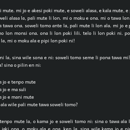
i mute. mi jo e akesi poki mute, e soweli alasa, e kala mute, e
oweli alasa la, pali mute li lon. mi o moku e ona. mi o tawa lo
 tawa ona. soweli tomo ante la, pali mute li lon ala. mi jo e p
mo lon monsi ona. ona li lon poki lili. telo li lon poki ni. pok
 la, mi o moku ala e pipi lon poki ni!
ni la, sina wile sona e ni: soweli tomo seme li pona tawa mi?
! sina o pilin en ni:
la jo e tenpo mute
a jo e ma suli
la jo e mani mute
 ala wile pali mute tawa soweli tomo?
e tenpo mute la, o kama jo e soweli tomo ni: sina o tawa ala 
 jaki ona, o moku ala e ona. ken la, sina wile kama jo e pip