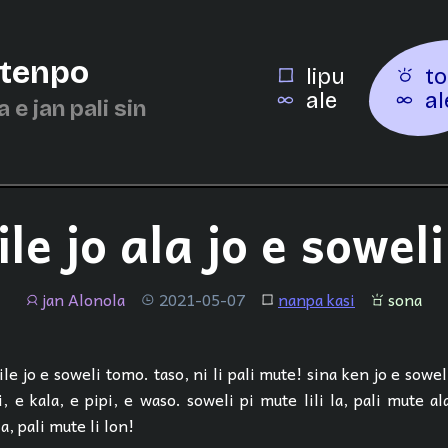
 tenpo
lipu
to
ale
al
a e jan pali sin
ile jo ala jo e sowel
jan Alonola
2021-05-07
nanpa kasi
sona
jan
tenpo
lipu
sona
ile jo e soweli tomo. taso, ni li pali mute! sina ken jo e sowel
i, e kala, e pipi, e waso. soweli pi mute lili la, pali mute ala
a, pali mute li lon!