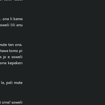
i. ona li kama
soweli lili anu
 mute tan ona.
o tawa tomo pi
a jo e soweli
e ona kepeken
 la, pali mute
i sina! soweli