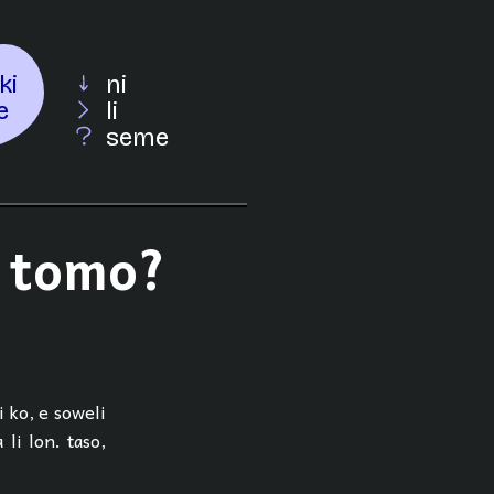
ki
ni
e
li
seme
i tomo?
i ko, e soweli
 li lon. taso,