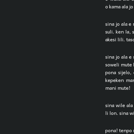
o kama ala jo 
sina jo ala e
suli. ken la, 
akesi lili. ta
sina jo ala e
soweli mute l
pona sijelo,
kepeken mani
mani mute!
sina wile ala
li lon. sina w
pona! tenpo n