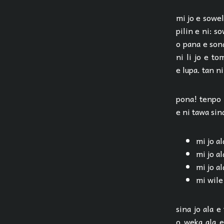
mi jo e sowel
pilin e ni: s
o pana e sona
ni li jo e to
e lupa. tan ni
pona! tenpo 
e ni tawa sina
mi jo a
mi jo al
mi jo a
mi wile
sina jo ala 
o weka ala e