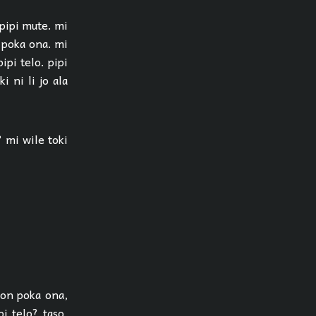
 pipi mute. mi
n poka ona. mi
ipi telo. pipi
i ni li jo ala
 mi wile toki
lon poka ona,
i telo? taso,