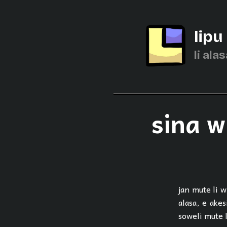
lipu
li alas
sina w
jan mute li w
alasa, e akes
soweli mute l