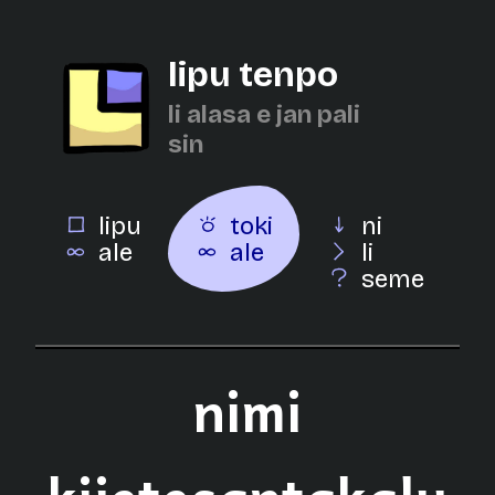
lipu tenpo
li alasa e jan pali
sin
lipu
toki
ni
ale
ale
li
seme
nimi