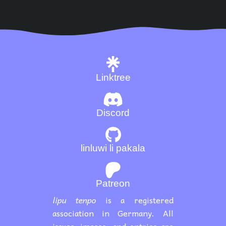
Linktree
Discord
linluwi li pakala
Patreon
lipu tenpo
is a registered
association in Germany. All