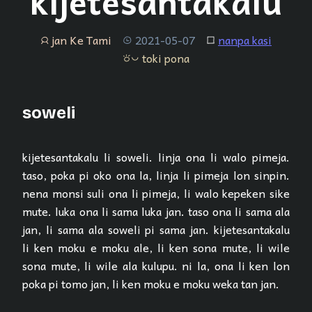
kijetesantakalu
jan Ke Tami
2021-05-07
nanpa kasi
jan
tenpo
lipu
toki pona
toki pona
soweli
ki­je­te­san­ta­ka­lu li soweli. linja ona li walo pimeja.
taso, poka pi oko ona la, linja li pimeja lon sinpin.
nena monsi suli ona li pimeja, li walo kepeken sike
mute. luka ona li sama luka jan. taso ona li sama ala
jan, li sama ala soweli pi sama jan. ki­je­te­san­ta­ka­lu
li ken moku e moku ale, li ken sona mute, li wile
sona mute, li wile ala kulupu. ni la, ona li ken lon
poka pi tomo jan, li ken moku e moku weka tan jan.