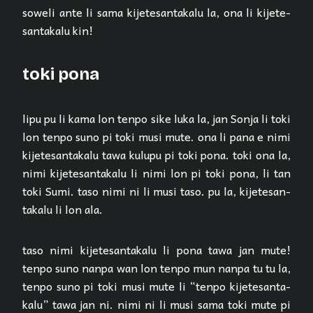
soweli ante li sama ki­je­te­san­ta­ka­lu la, ona li ki­je­te­
san­ta­ka­lu kin!
toki pona
lipu pu li kama lon tenpo sike luka la, jan Sonja li toki
lon tenpo suno pi toki musi mute. ona li pana e nimi
ki­je­te­san­ta­ka­lu tawa kulupu pi toki pona. toki ona la,
nimi ki­je­te­san­ta­ka­lu li nimi lon pi toki pona, li tan
toki Sumi. taso nimi ni li musi taso. pu la, ki­je­te­san­
ta­ka­lu li lon ala.
taso nimi ki­je­te­san­ta­ka­lu li pona tawa jan mute!
tenpo suno nanpa wan lon tenpo mun nanpa tu tu la,
tenpo suno pi toki musi mute li “tenpo ki­je­te­san­ta­
ka­lu” tawa jan ni. nimi ni li musi sama toki mute pi