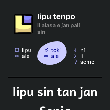
lipu tenpo
li alasa e jan pali
sin
lipu
toki
ni
ale
ale
li
seme
lipu sin tan jan