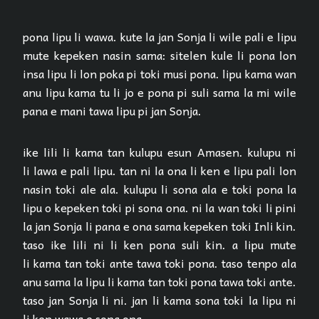
pona lipu li wawa. kute la jan Sonja li wile pali e lipu
mute kepeken nasin sama: sitelen kule li pona lon
insa lipu li lon poka pi toki musi pona. lipu kama wan
anu lipu kama tu li jo e pona pi suli sama la mi wile
pana e mani tawa lipu pi jan Sonja.
ike lili li kama tan kulupu esun Amasen. kulupu ni
li lawa e pali lipu. tan ni la ona li ken e lipu pali lon
nasin toki ale ala. kulupu li sona ala e toki pona la
lipu o kepeken toki pi sona ona. ni la wan toki li pini
la jan Sonja li pana e ona sama kepeken toki Inli kin.
taso ike lili ni li ken pona suli kin. a lipu mute
li kama tan toki ante tawa toki pona. taso tenpo ala
anu sama la lipu li kama tan toki pona tawa toki ante.
taso jan Sonja li ni. jan li kama sona toki la lipu ni
li ken wawa e sona ona.