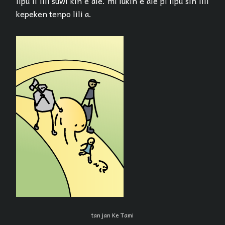
lipu li lili suwi kin e ale. mi lukin e ale pi lipu sin lili
kepeken tenpo lili a.
tan jan Ke Tami