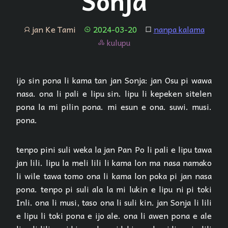
Sonja
jan Ke Tami
2024-03-20
nanpa kalama
jan
tenpo
lipu
kulupu
kulupu
ijo sin pona li kama tan jan Sonja: jan Osu pi wawa
nasa. ona li pali e lipu sin. lipu li kepeken sitelen
pona la mi pilin pona. mi esun e ona. suwi. musi.
pona.
tenpo pini suli weka la jan Pan Po li pali e lipu tawa
jan lili. lipu la meli lili li kama lon ma nasa namako
li wile tawa tomo ona li kama lon poka pi jan nasa
pona. tenpo pi suli ala la mi lukin e lipu ni pi toki
Inli. ona li musi, taso ona li suli kin. jan Sonja li lili
e lipu li toki pona e ijo ale. ona li awen pona e ale