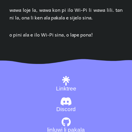
wawa loje la, wawa kon pi ilo Wi-Pi li wawa lili. tan
ni la, ona li ken ala pakala e sijelo sina.
o pini ala e ilo Wi-Pi sina, o lape pona!
Linktree
Discord
linluwi li pakala