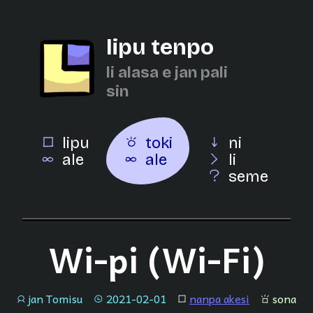
lipu tenpo
li alasa e jan pali
sin
lipu
toki
ni
ale
ale
li
seme
Wi-pi (Wi-Fi)
jan Tomisu
2021-02-01
nanpa akesi
sona
jan
tenpo
lipu
sona